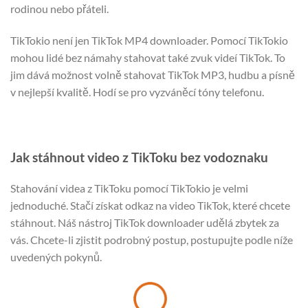
rodinou nebo přáteli.
TikTokio není jen TikTok MP4 downloader. Pomocí TikTokio
mohou lidé bez námahy stahovat také zvuk videí TikTok. To
jim dává možnost volně stahovat TikTok MP3, hudbu a písně
v nejlepší kvalitě. Hodí se pro vyzváněcí tóny telefonu.
Jak stáhnout video z TikToku bez vodoznaku
Stahování videa z TikToku pomocí TikTokio je velmi
jednoduché. Stačí získat odkaz na video TikTok, které chcete
stáhnout. Náš nástroj TikTok downloader udělá zbytek za
vás. Chcete-li zjistit podrobný postup, postupujte podle níže
uvedených pokynů.