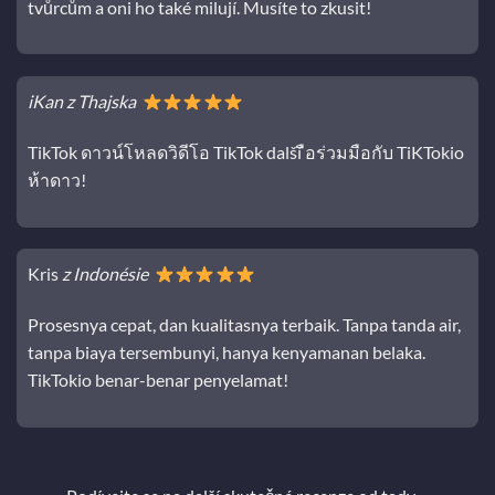
tvůrcům a oni ho také milují. Musíte to zkusit!
iKan z Thajska
TikTok ดาวน์โหลดวิดีโอ TikTok další ือร่วมมือกับ TiKTokio
ห้าดาว!
Kris
z Indonésie
Prosesnya cepat, dan kualitasnya terbaik. Tanpa tanda air,
tanpa biaya tersembunyi, hanya kenyamanan belaka.
TikTokio benar-benar penyelamat!