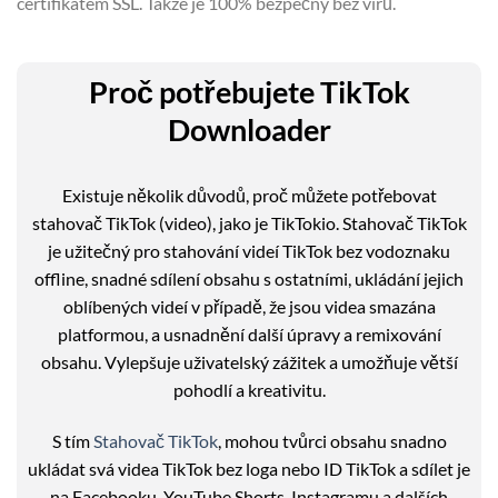
certifikátem SSL. Takže je 100% bezpečný bez virů.
Proč potřebujete TikTok
Downloader
Existuje několik důvodů, proč můžete potřebovat
stahovač TikTok (video), jako je TikTokio. Stahovač TikTok
je užitečný pro stahování videí TikTok bez vodoznaku
offline, snadné sdílení obsahu s ostatními, ukládání jejich
oblíbených videí v případě, že jsou videa smazána
platformou, a usnadnění další úpravy a remixování
obsahu. Vylepšuje uživatelský zážitek a umožňuje větší
pohodlí a kreativitu.
S tím
Stahovač TikTok
, mohou tvůrci obsahu snadno
ukládat svá videa TikTok bez loga nebo ID TikTok a sdílet je
na Facebooku, YouTube Shorts, Instagramu a dalších