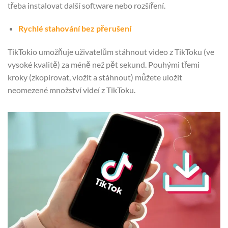
třeba instalovat další software nebo rozšíření.
Rychlé stahování bez přerušení
TikTokio umožňuje uživatelům stáhnout video z TikToku (ve
vysoké kvalitě) za méně než pět sekund. Pouhými třemi
kroky (zkopírovat, vložit a stáhnout) můžete uložit
neomezené množství videí z TikToku.