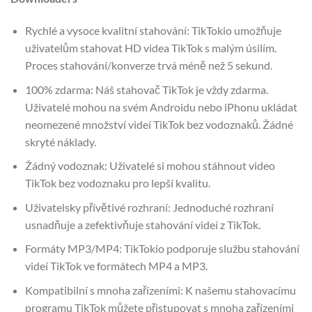
Rychlé a vysoce kvalitní stahování: TikTokio umožňuje
uživatelům stahovat HD videa TikTok s malým úsilím.
Proces stahování/konverze trvá méně než 5 sekund.
100% zdarma: Náš stahovač TikTok je vždy zdarma.
Uživatelé mohou na svém Androidu nebo iPhonu ukládat
neomezené množství videí TikTok bez vodoznaků. Žádné
skryté náklady.
Žádný vodoznak: Uživatelé si mohou stáhnout video
TikTok bez vodoznaku pro lepší kvalitu.
Uživatelsky přívětivé rozhraní: Jednoduché rozhraní
usnadňuje a zefektivňuje stahování videí z TikTok.
Formáty MP3/MP4: TikTokio podporuje službu stahování
videí TikTok ve formátech MP4 a MP3.
Kompatibilní s mnoha zařízeními: K našemu stahovacímu
programu TikTok můžete přistupovat s mnoha zařízeními