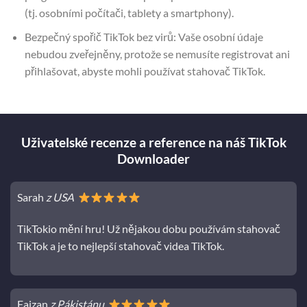
(tj. osobními počítači, tablety a smartphony).
Bezpečný spořič TikTok bez virů: Vaše osobní údaje
nebudou zveřejněny, protože se nemusíte registrovat ani
přihlašovat, abyste mohli používat stahovač TikTok.
Uživatelské recenze a reference na náš TikTok
Downloader
Sarah
z USA
TikTokio mění hru! Už nějakou dobu používám stahovač
TikTok a je to nejlepší stahovač videa TikTok.
Faizan
z Pákistánu