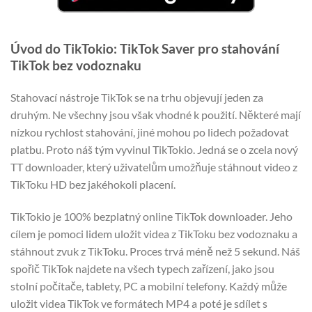
Úvod do TikTokio: TikTok Saver pro stahování
TikTok bez vodoznaku
Stahovací nástroje TikTok se na trhu objevují jeden za
druhým. Ne všechny jsou však vhodné k použití. Některé mají
nízkou rychlost stahování, jiné mohou po lidech požadovat
platbu. Proto náš tým vyvinul TikTokio. Jedná se o zcela nový
TT downloader, který uživatelům umožňuje stáhnout video z
TikToku HD bez jakéhokoli placení.
TikTokio je 100% bezplatný online TikTok downloader. Jeho
cílem je pomoci lidem uložit videa z TikToku bez vodoznaku a
stáhnout zvuk z TikToku. Proces trvá méně než 5 sekund. Náš
spořič TikTok najdete na všech typech zařízení, jako jsou
stolní počítače, tablety, PC a mobilní telefony. Každý může
uložit videa TikTok ve formátech MP4 a poté je sdílet s