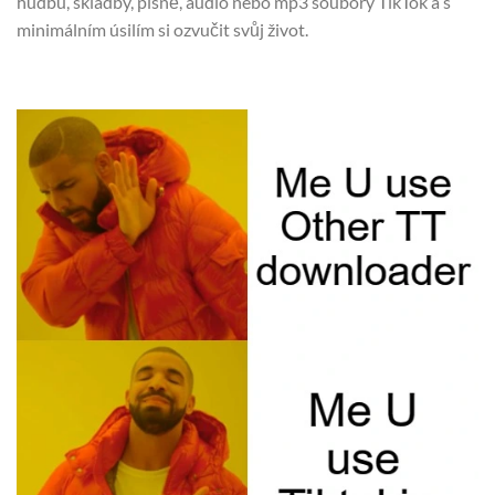
hudbu, skladby, písně, audio nebo mp3 soubory TikTok a s
minimálním úsilím si ozvučit svůj život.