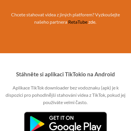
Chcete stahovat videa z jiných platforem? Vyzkoušejte
našeho partnera
RetaTube
zde.
Stáhněte si aplikaci TikTokio na Android
Aplikace TikTok downloader bez vodoznaku (apk) je k
dispozici pro pohodlnější stahování videa z TikTok, pokud jej
používáte velmi často.