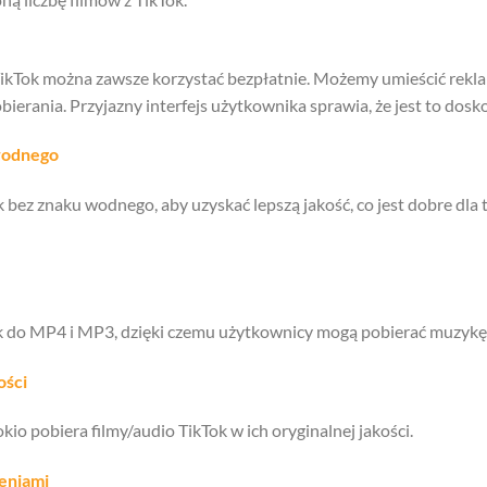
TikTok można zawsze korzystać bezpłatnie. Możemy umieścić rekl
obierania. Przyjazny interfejs użytkownika sprawia, że jest to dos
wodnego
bez znaku wodnego, aby uzyskać lepszą jakość, co jest dobre d
k do MP4 i MP3, dzięki czemu użytkownicy mogą pobierać muzykę 
ości
io pobiera filmy/audio TikTok w ich oryginalnej jakości.
eniami