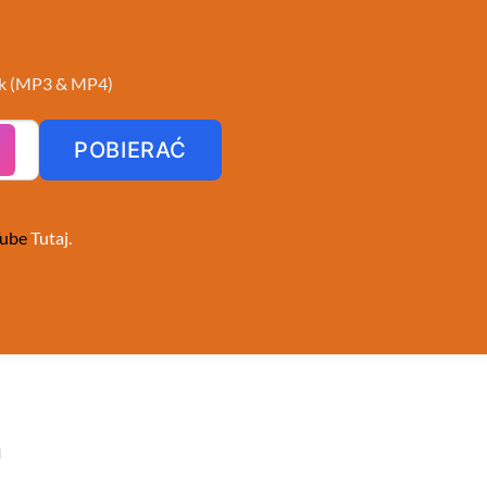
Tok (MP3 & MP4)
POBIERAĆ
Tube
Tutaj.
a