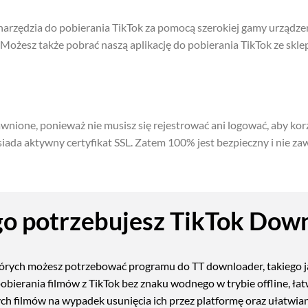
arzędzia do pobierania TikTok za pomocą szerokiej gamy urządze
 Możesz także pobrać naszą aplikację do pobierania TikTok ze skl
nione, ponieważ nie musisz się rejestrować ani logować, aby korz
ada aktywny certyfikat SSL. Zatem 100% jest bezpieczny i nie za
o potrzebujesz TikTok Dow
których możesz potrzebować programu do TT downloader, takiego j
obierania filmów z TikTok bez znaku wodnego w trybie offline, ła
h filmów na wypadek usunięcia ich przez platformę oraz ułatwiani