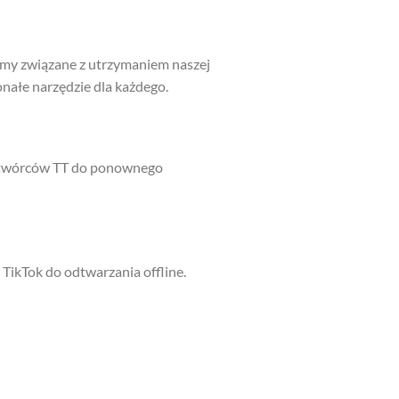
amy związane z utrzymaniem naszej
konałe narzędzie dla każdego.
la twórców TT do ponownego
TikTok do odtwarzania offline.