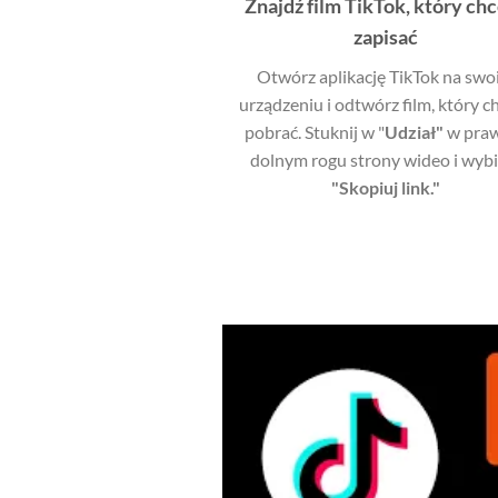
Znajdź film TikTok, który ch
zapisać
Otwórz aplikację TikTok na sw
urządzeniu i odtwórz film, który c
pobrać. Stuknij w "
Udział"
w pra
dolnym rogu strony wideo i wybi
"Skopiuj link."