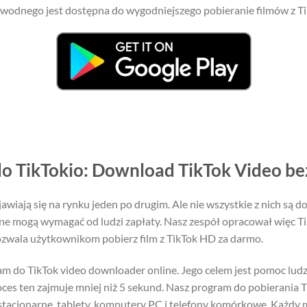
 wodnego jest dostępna do wygodniejszego pobieranie filmów z TikT
 TikTokio: Download TikTok Video b
awiają się na rynku jeden po drugim. Ale nie wszystkie z nich są d
ne mogą wymagać od ludzi zapłaty. Nasz zespół opracował więc Ti
zwala użytkownikom pobierz film z TikTok HD za darmo.
 do TikTok video downloader online. Jego celem jest pomoc ludz
ces ten zajmuje mniej niż 5 sekund. Nasz program do pobierania 
stacjonarne, tablety, komputery PC i telefony komórkowe. Każdy m