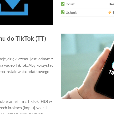
Koszt:
Bez
Usługi:
F
u do TikTok (TT)
je, dzięki czemu jest jednym z
a wideo TikTok. Aby korzystać
rzeba instalować dodatkowego
bieranie film z TikTok (HD) w
ech krokach (kopiuj, wklej i
ą liczbę filmów z TikTok.