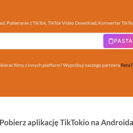
d, Pobieranie z TikTok, TikTok Video Download, Konwerter Tik
PASTA
bierać filmy z innych platform? Wypróbuj naszego partnera
Reta
Pobierz aplikację TikTokio na Android