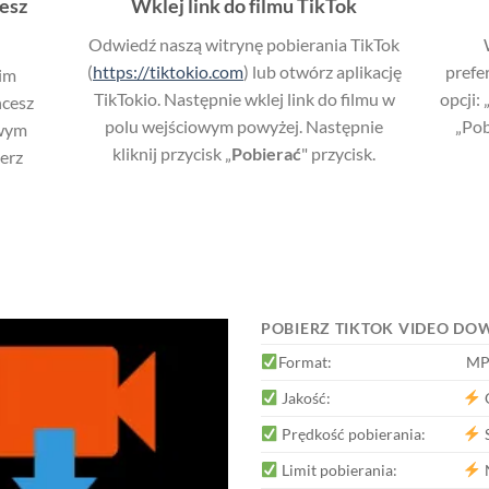
cesz
Wklej link do filmu TikTok
Odwiedź naszą witrynę pobierania TikTok
(
https://tiktokio.com
) lub otwórz aplikację
prefe
oim
TikTokio. Następnie wklej link do filmu w
opcji:
hcesz
polu wejściowym powyżej. Następnie
„Pob
wym
kliknij przycisk „
Pobierać
" przycisk.
erz
POBIERZ TIKTOK VIDEO DO
Format:
MP
Jakość:
O
Prędkość pobierania:
Limit pobierania:
N