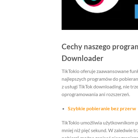
Cechy naszego program
Downloader
TikTokio oferuje zaawansowane funkc
najlepszych programów do pobierani
z usługi TikTok downloading, nie t
oprogramowania ani rozszerzeń.
Szybkie pobieranie bez przerw
TikTokio umożliwia użytkownikom po
mniej niż pięć sekund. W zaledwie trz
pobierz) można zapisać nieograniczon