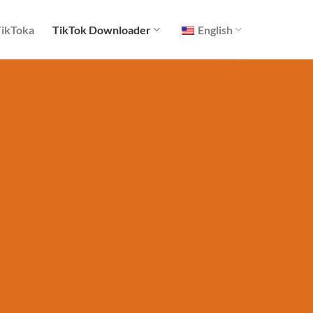
TikToka
TikTok Downloader
English