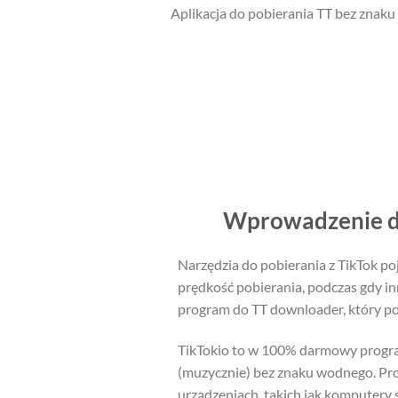
Aplikacja do pobierania TT bez znaku
Wprowadzenie do
Narzędzia do pobierania z TikTok poj
prędkość pobierania, podczas gdy in
program do TT downloader, który po
TikTokio to w 100% darmowy program
(muzycznie) bez znaku wodnego. Pro
urządzeniach, takich jak komputery 