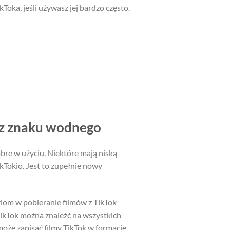
oka, jeśli używasz jej bardzo często.
ez znaku wodnego
obre w użyciu. Niektóre mają niską
kTokio. Jest to zupełnie nowy
iom w pobieranie filmów z TikTok
TikTok można znaleźć na wszystkich
oże zapisać filmy TikTok w formacie