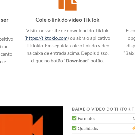
 ser
Cole o link do vídeo TikTok
Visite nosso site de download do TikTok
Esco
(
https://tiktokio.com
) ou abra o aplicativo
opç
ositivo
TikTokio. Em seguida, cole o link do vídeo
disp
ixar.
na caixa de entrada acima. Depois disso,
“Baix
 canto
clique no botão “
Download
" botão.
eo e
BAIXE O VÍDEO DO TIKTOK
Formato:
M
Qualidade: