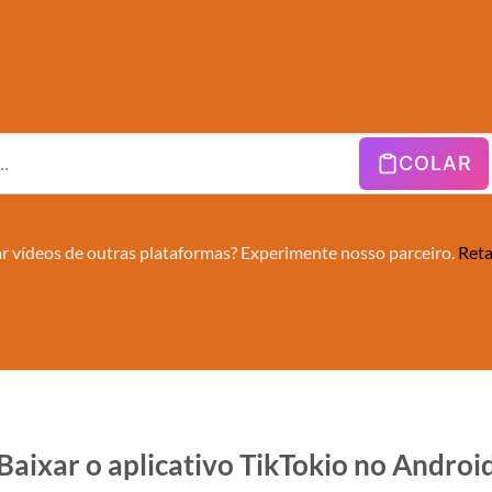
COLAR
r vídeos de outras plataformas? Experimente nosso parceiro.
Ret
Baixar o aplicativo TikTokio no Androi