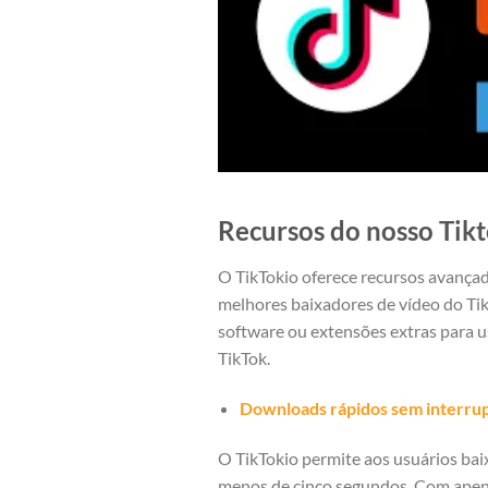
Recursos do nosso Tik
O TikTokio oferece recursos avançad
melhores baixadores de vídeo do Tik
software ou extensões extras para u
TikTok.
Downloads rápidos sem interru
O TikTokio permite aos usuários ba
menos de cinco segundos. Com apenas