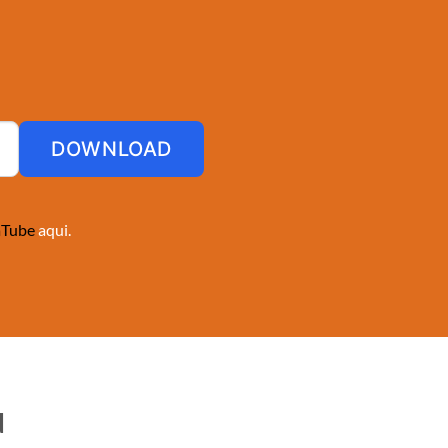
DOWNLOAD
aTube
aqui.
d