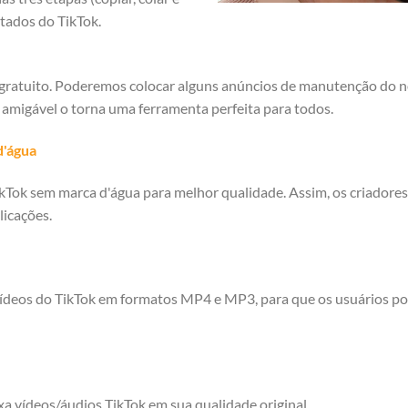
itados do TikTok.
ratuito. Poderemos colocar alguns anúncios de manutenção do no
 amigável o torna uma ferramenta perfeita para todos.
d'água
kTok sem marca d'água para melhor qualidade. Assim, os criadore
licações.
vídeos do TikTok em formatos MP4 e MP3, para que os usuários p
a vídeos/áudios TikTok em sua qualidade original.