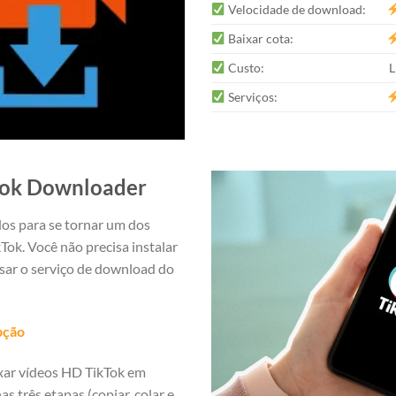
Velocidade de download:
Baixar cota:
Custo:
L
Serviços:
tok Downloader
os para se tornar um dos
Tok. Você não precisa instalar
sar o serviço de download do
pção
ixar vídeos HD TikTok em
 três etapas (copiar, colar e