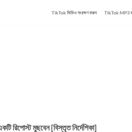
TikTok ভিডিও সংরক্ষণ করুন
TikTok MP3 ড
ি রিপোস্ট মুছবেন [বিস্তৃত নির্দেশিকা]