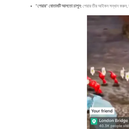
"শেয়ার" বোতামটি আলতো চাপুন:
শেয়ার তীর আইকন সন্ধান করুন, 