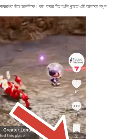
সাধারণত নীচে ডানদিকে। ভাগ করার বিকল্পগুলি খুলতে এটি আলতো চাপুন৷