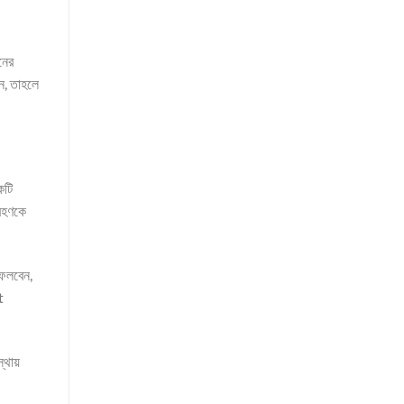
নের
ন, তাহলে
কটি
্রহণকে
ফেলবেন,
t
্থায়