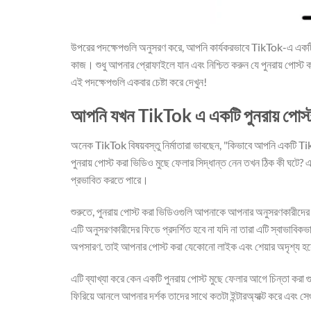
উপরের পদক্ষেপগুলি অনুসরণ করে, আপনি কার্যকরভাবে TikTok-এ একটি পুনর
কাজ। শুধু আপনার প্রোফাইলে যান এবং নিশ্চিত করুন যে পুনরায় পোস্
এই পদক্ষেপগুলি একবার চেষ্টা করে দেখুন!
আপনি যখন TikTok এ একটি পুনরায় পোস্ট
অনেক TikTok বিষয়বস্তু নির্মাতারা ভাবছেন, "কিভাবে আপনি একটি Ti
পুনরায় পোস্ট করা ভিডিও মুছে ফেলার সিদ্ধান্ত নেন তখন ঠিক কী ঘটে
প্রভাবিত করতে পারে।
শুরুতে, পুনরায় পোস্ট করা ভিডিওগুলি আপনাকে আপনার অনুসরণকারীদে
এটি অনুসরণকারীদের ফিডে প্রদর্শিত হবে না যদি না তারা এটি স্বাভাবিকভ
অপসারণ. তাই আপনার পোস্ট করা যেকোনো লাইক এবং শেয়ার অদৃশ্য হয
এটি ব্যাখ্যা করে কেন একটি পুনরায় পোস্ট মুছে ফেলার আগে চিন্তা করা গুর
ফিরিয়ে আনলে আপনার দর্শক তাদের সাথে কতটা ইন্টারঅ্যাক্ট করে এবং সে