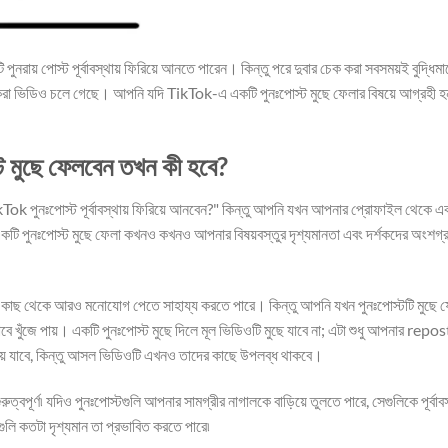
ায় পোস্ট পূর্বাবস্থায় ফিরিয়ে আনতে পারেন। কিন্তু পরে দুবার চেক করা সবসময়ই বুদ্ধিমা
ট করা ভিডিও চলে গেছে। আপনি যদি TikTok-এ একটি পুনঃপোস্ট মুছে ফেলার বিষয়ে আগ্রহী হ
 মুছে ফেলবেন তখন কী হবে?
kTok পুনঃপোস্ট পূর্বাবস্থায় ফিরিয়ে আনবেন?" কিন্তু আপনি যখন আপনার প্রোফাইল থেকে এ
? একটি পুনঃপোস্ট মুছে ফেলা কখনও কখনও আপনার বিষয়বস্তুর দৃশ্যমানতা এবং দর্শকদের অংশগ
র কাছ থেকে আরও মনোযোগ পেতে সাহায্য করতে পারে। কিন্তু আপনি যখন পুনঃপোস্টটি মুছে 
াবে খুঁজে পায়। একটি পুনঃপোস্ট মুছে দিলে মূল ভিডিওটি মুছে যাবে না; এটা শুধু আপনার repos
়ে যাবে, কিন্তু আসল ভিডিওটি এখনও তাদের কাছে উপলব্ধ থাকবে।
ুত্বপূর্ণ৷ যদিও পুনঃপোস্টগুলি আপনার সামগ্রীর নাগালকে বাড়িয়ে তুলতে পারে, সেগুলিকে পূর্বাবস
গুলি কতটা দৃশ্যমান তা প্রভাবিত করতে পারে৷