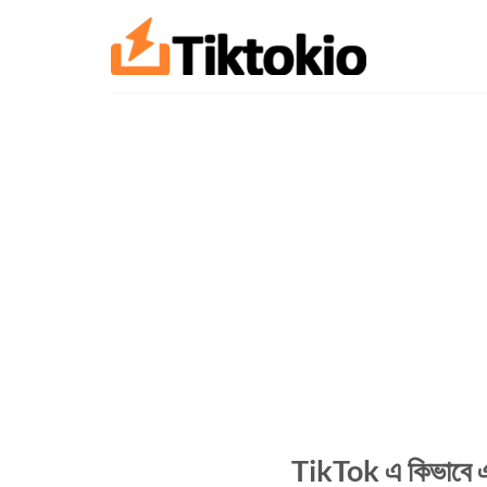
এড়িয়ে
যাও
কন্টেন্ট
TikTok এ কিভাবে একট