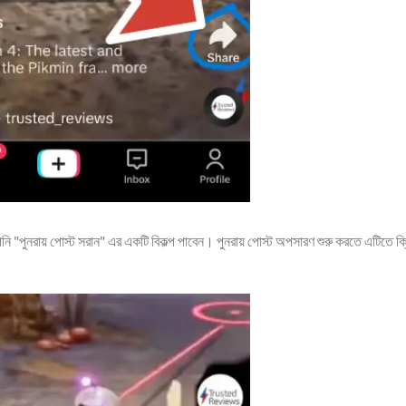
"পুনরায় পোস্ট সরান" এর একটি বিকল্প পাবেন। পুনরায় পোস্ট অপসারণ শুরু করতে এটিতে ক