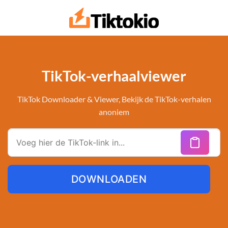
Doorgaan
naar
artikel
TikTok-verhaalviewer
TikTok Downloader & Viewer, Bekijk de TikTok-verhalen
anoniem
DOWNLOADEN