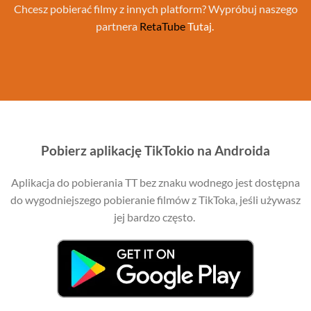
Chcesz pobierać filmy z innych platform? Wypróbuj naszego
partnera
RetaTube
Tutaj.
Pobierz aplikację TikTokio na Androida
Aplikacja do pobierania TT bez znaku wodnego jest dostępna
do wygodniejszego pobieranie filmów z TikToka, jeśli używasz
jej bardzo często.