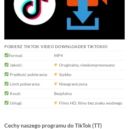
POBIERZ TIKTOK VIDEO DOWNLOADER TIKTOKIO
Format:
MP4
Jakość:
Oryginalny, nieskompresowany
Prędkość pobierania:
Szybko
Limit pobierania:
Nieograniczona
Koszt:
Bezpłatny
Usługi:
Filmy HD, filmy bez znaku wodnego
Cechy naszego programu do TikTok (TT)