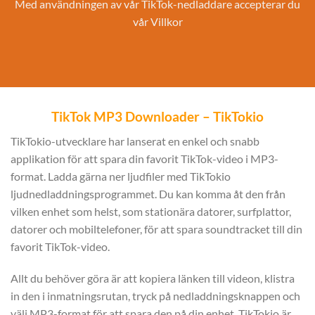
Med användningen av vår TikTok-nedladdare accepterar du
vår
Villkor
TikTok MP3 Downloader – TikTokio
TikTokio-utvecklare har lanserat en enkel och snabb
applikation för att spara din favorit TikTok-video i MP3-
format. Ladda gärna ner ljudfiler med TikTokio
ljudnedladdningsprogrammet. Du kan komma åt den från
vilken enhet som helst, som stationära datorer, surfplattor,
datorer och mobiltelefoner, för att spara soundtracket till din
favorit TikTok-video.
Allt du behöver göra är att kopiera länken till videon, klistra
in den i inmatningsrutan, tryck på nedladdningsknappen och
välj MP3-format för att spara den på din enhet. TikTokio är