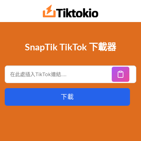
跳
至
內
容
SnapTik TikTok 下載器
下載