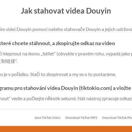
Jak stahovat videa Douyin
m videí Douyin pomocí našeho stahovače Douyin a jejich udržová
teré chcete stáhnout, a zkopírujte odkaz na video
čí klepnout na ikonu „Sdílet“ (obvykle v pravém rohu, vypadá jako p
 „复制链接“.
to je v pořádku. Stačí to zkopírovat a my se o to postaráme.
gramu pro stahování videa Douyin (tiktokio.com) a vložte
hnout“ vedle a počkejte několik sekund. Náš nástroj zpracuje odkaz