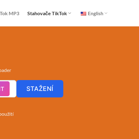
ikTok MP3
Stahovače TikTok
English
oader
STAŽENÍ
IT
oužití