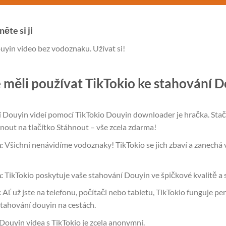
ěte si ji
uyin video bez vodoznaku. Užívat si!
 měli používat TikTokio ke stahování D
 Douyin videí pomocí TikTokio Douyin downloader je hračka. Stačí 
knout na tlačítko Stáhnout – vše zcela zdarma!
:
Všichni nenávidíme vodoznaky! TikTokio se jich zbaví a zanechá v
:
TikTokio poskytuje vaše stahování Douyin ve špičkové kvalitě a 
:
Ať už jste na telefonu, počítači nebo tabletu, TikTokio funguje per
stahování douyin na cestách.
ouyin videa s TikTokio je zcela anonymní.