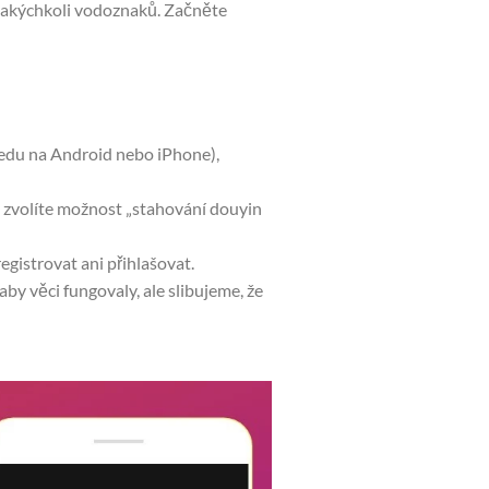
jakýchkoli vodoznaků. Začněte
hledu na Android nebo iPhone),
zvolíte možnost „stahování douyin
gistrovat ani přihlašovat.
y věci fungovaly, ale slibujeme, že