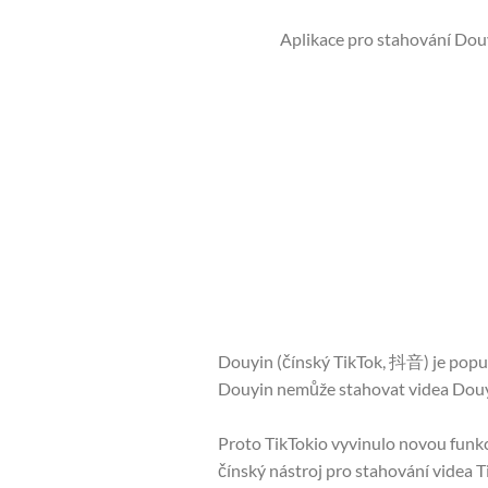
Aplikace pro stahování Douyi
Douyin (čínský TikTok, 抖音) je populá
Douyin nemůže stahovat videa Douyin
Proto TikTokio vyvinulo novou funk
čínský nástroj pro stahování videa T