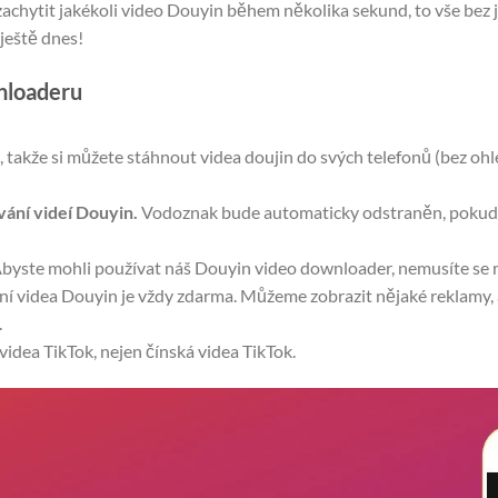
chytit jakékoli video Douyin během několika sekund, to vše bez 
ještě dnes!
nloaderu
, takže si můžete stáhnout videa doujin do svých telefonů (bez o
vání videí Douyin.
Vodoznak bude automaticky odstraněn, pokud 
byste mohli používat náš Douyin video downloader, nemusíte se re
í videa Douyin je vždy zdarma. Můžeme zobrazit nějaké reklamy, ab
.
idea TikTok, nejen čínská videa TikTok.