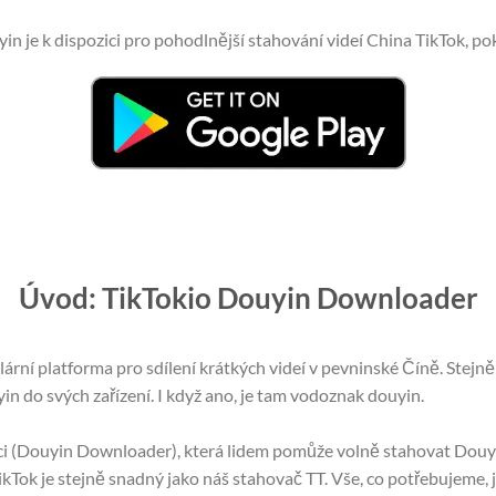
n je k dispozici pro pohodlnější stahování videí China TikTok, po
Úvod: TikTokio Douyin Downloader
rní platforma pro sdílení krátkých videí v pevninské Číně. Stejně 
 do svých zařízení. I když ano, je tam vodoznak douyin.
ci (Douyin Downloader), která lidem pomůže volně stahovat Douy
ikTok je stejně snadný jako náš stahovač TT. Vše, co potřebujeme,