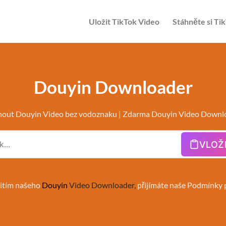
Uložit TikTok Video
Stáhněte si T
Douyin Downloader
nout Douyin Video bez vodoznaku | Zdarma Douyin Video Downl
VLOŽ
žitím našeho
Douyin
Video Downloader
,
přijímáte naše
Podmínky p