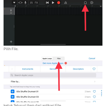
Pilih File.
ketuk Telusuri item dari aplikasi File.