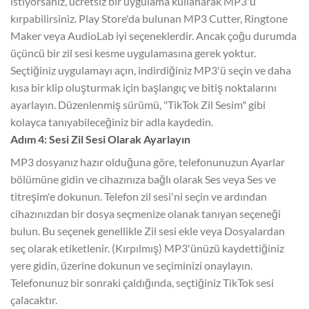
istiyorsanız, ücretsiz bir uygulama kullanarak MP3'ü
kırpabilirsiniz. Play Store'da bulunan MP3 Cutter, Ringtone
Maker veya AudioLab iyi seçeneklerdir. Ancak çoğu durumda
üçüncü bir zil sesi kesme uygulamasına gerek yoktur.
Seçtiğiniz uygulamayı açın, indirdiğiniz MP3'ü seçin ve daha
kısa bir klip oluşturmak için başlangıç ve bitiş noktalarını
ayarlayın. Düzenlenmiş sürümü, "TikTok Zil Sesim" gibi
kolayca tanıyabileceğiniz bir adla kaydedin.
Adım 4: Sesi Zil Sesi Olarak Ayarlayın
MP3 dosyanız hazır olduğuna göre, telefonunuzun Ayarlar
bölümüne gidin ve cihazınıza bağlı olarak Ses veya Ses ve
titreşim'e dokunun. Telefon zil sesi'ni seçin ve ardından
cihazınızdan bir dosya seçmenize olanak tanıyan seçeneği
bulun. Bu seçenek genellikle Zil sesi ekle veya Dosyalardan
seç olarak etiketlenir. (Kırpılmış) MP3'ünüzü kaydettiğiniz
yere gidin, üzerine dokunun ve seçiminizi onaylayın.
Telefonunuz bir sonraki çaldığında, seçtiğiniz TikTok sesi
çalacaktır.