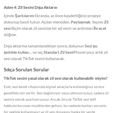
Adım 4: Zil Sesini Dışa Aktarın
İçinde
Şarkılarım
Ekranda, az önce kaydettiğiniz projeye
dokunup basılı tutun. Açılan menüden,
Paylaşmak
. Seçme
Zil
sesi
Biçim olarak zil sesinize bir ad verin ve ardından
İhracat
düğme.
Dışa aktarma tamamlandıktan sonra, dokunun
Sesi şu
şekilde kullan…
ve seç
Standart Zil Sesi
iPhone'unuz artık zil
sesi olarak TikTok sesini kullanacak.
Sıkça Sorulan Sorular
TikTok sesini yasal olarak zil sesi olarak kullanabilir miyim?
Evet, sesi kendi cihazınızda kişisel amaçlarla kullandığınız sürece
genellikle izin verilir. Sesi dağıtmıyor veya satmıyorsunuz, sadece zil
sesiniz olarak ayarlıyorsunuz. Ancak, birçok TikTok sesi telif
hakkıyla korunan müziklerden geliyor, bu nedenle bunları sorumlu
bir şekilde kullanmanız ve zil sesi dosyasını başka bir yerde