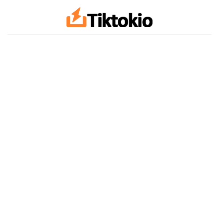
İçeriğe
atla