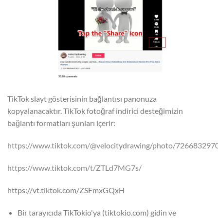
TikTok slayt gösterisinin bağlantısı panonuza
kopyalanacaktır. TikTok fotoğraf indirici desteğimizin
bağlantı formatları şunları içerir:
https://www.tiktok.com/@velocitydrawing/photo/72668329
https://www.tiktok.com/t/ZTLd7MG7s/
https://vt.tiktok.com/ZSFmxGQxH
Bir tarayıcıda TikTokio'ya (tiktokio.com) gidin ve