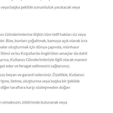
cek veya başka şekilde sorumluluk yaratacak veya
cı Gönderimlerine ilişkin tüm telif hakları siz veya
r. Bize, bunları çoğaltmak, kamuya açık olarak icra
malar oluşturmak için dünya çapında, münhasır
 Web Sitesi ve bu Koşullarda öngörülen amaçlar da dahil
rıca, Kullanıcı Gönderimleriyle ilgili olarak manevi
agat eder ve feragat edilmesini sağlarsınız.
u beyan ve garanti edersiniz. Özellikle, Kullanıcı
işme, iletme, oluşturma veya başka bir şekilde
 diğer taraflara karşı sözleşmeden doğan
n olmaksızın, bildirimde bulunarak veya