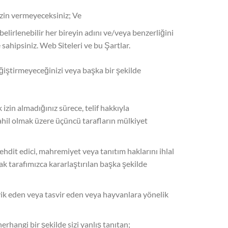
izin vermeyeceksiniz; Ve
elirlenebilir her bireyin adını ve/veya benzerliğini
 sahipsiniz. Web Siteleri ve bu Şartlar.
ğiştirmeyeceğinizi veya başka bir şekilde
izin almadığınız sürece, telif hakkıyla
dahil olmak üzere üçüncü tarafların mülkiyet
, tehdit edici, mahremiyet veya tanıtım haklarını ihlal
ak tarafımızca kararlaştırılan başka şekilde
şvik eden veya tasvir eden veya hayvanlara yönelik
hangi bir şekilde sizi yanlış tanıtan;