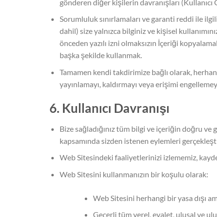
gönderen diğer kişilerin davranışları (Kullanıcı 
Sorumluluk sınırlamaları ve garanti reddi ile ilg
dahil) size yalnızca bilginiz ve kişisel kullanım
önceden yazılı izni olmaksızın İçeriği kopyalam
başka şekilde kullanmak.
Tamamen kendi takdirimize bağlı olarak, herhang
yayınlamayı, kaldırmayı veya erişimi engellemey
6. Kullanıcı Davranışı
Bize sağladığınız tüm bilgi ve içeriğin doğru ve 
kapsamında sizden istenen eylemleri gerçekleşt
Web Sitesindeki faaliyetlerinizi izlememiz, kay
Web Sitesini kullanmanızın bir koşulu olarak:
Web Sitesini herhangi bir yasa dışı a
Geçerli tüm yerel, eyalet, ulusal ve u