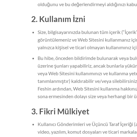
olduğunu ve bu değerlendirmeyi aldığınızı kabul
2. Kullanım İzni
Size, bilgisayarınızda bulunan tüm içerik (“İçeri
görüntülemeniz ve Web Sitesini kullanmanız için
yalnızca kişisel ve ticari olmayan kullanımınız içi
Bu hibe, önceden bildirimde bulunarak veya bulu
üzerine şunları yapabiliriz, ancak bunlarla yüküml
veya Web Sitesini kullanımınızı ve kullanma yete
tanımlanmıştır) kaldırabilir ve/veya silebilirs
Feshin ardından, Web Sitesini kullanma hakkınızı
sona ermesinden dolayı size veya herhangi bir ü
3. Fikri Mülkiyet
Kullanıcı Gönderimleri ve Üçüncü Taraf İçeriği (a
video, yazılım, komut dosyaları ve ticari markalar