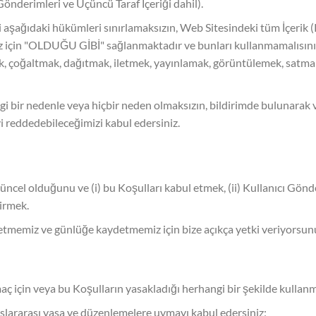
Gönderimleri ve Üçüncü Taraf İçeriği dahil).
ili aşağıdaki hükümleri sınırlamaksızın, Web Sitesindeki tüm İçerik 
ınız için "OLDUĞU GİBİ" sağlanmaktadır ve bunları kullanmamalısınız, 
ak, çoğaltmak, dağıtmak, iletmek, yayınlamak, görüntülemek, satma
i bir nedenle veya hiçbir neden olmaksızın, bildirimde bulunarak 
i reddedebileceğimizi kabul edersiniz.
güncel olduğunu ve (i) bu Koşulları kabul etmek, (ii) Kullanıcı Gönd
irmek.
detmemiz ve günlüğe kaydetmemiz için bize açıkça yetki veriyorsun
maç için veya bu Koşulların yasakladığı herhangi bir şekilde kullan
luslararası yasa ve düzenlemelere uymayı kabul edersiniz;