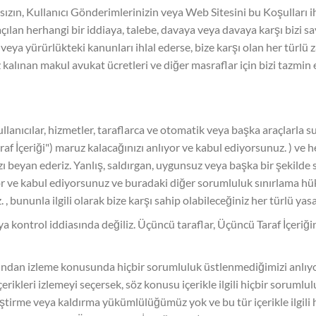
zın, Kullanıcı Gönderimlerinizin veya Web Sitesini bu Koşulları ihl
açılan herhangi bir iddiaya, talebe, davaya veya davaya karşı bizi 
 veya yürürlükteki kanunları ihlal ederse, bize karşı olan her türlü z
 kalınan makul avukat ücretleri ve diğer masraflar için bizi tazmin 
lanıcılar, hizmetler, taraflarca ve otomatik veya başka araçlarla su
af İçeriği") maruz kalacağınızı anlıyor ve kabul ediyorsunuz. ) ve h
eyan ederiz. Yanlış, saldırgan, uygunsuz veya başka bir şekilde sa
yor ve kabul ediyorsunuz ve buradaki diğer sorumluluk sınırlama hü
, bununla ilgili olarak bize karşı sahip olabileceğiniz her türlü y
a kontrol iddiasında değiliz. Üçüncü taraflar, Üçüncü Taraf İçeriğin
sından izleme konusunda hiçbir sorumluluk üstlenmediğimizi anlıy
rikleri izlemeyi seçersek, söz konusu içerikle ilgili hiçbir sorumlu
ştirme veya kaldırma yükümlülüğümüz yok ve bu tür içerikle ilgili h