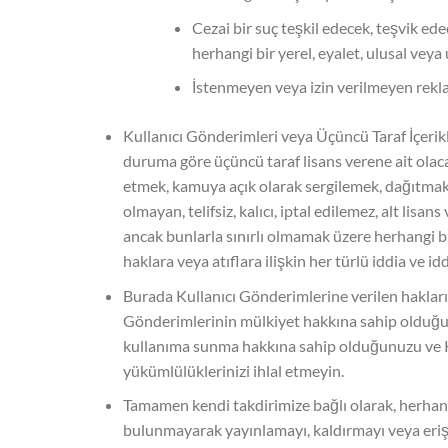
Cezai bir suç teşkil edecek, teşvik ed
herhangi bir yerel, eyalet, ulusal veya
İstenmeyen veya izin verilmeyen rekla
Kullanıcı Gönderimleri veya Üçüncü Taraf İçerikle
duruma göre üçüncü taraf lisans verene ait olac
etmek, kamuya açık olarak sergilemek, dağıtmak
olmayan, telifsiz, kalıcı, iptal edilemez, alt lis
ancak bunlarla sınırlı olmamak üzere herhangi bi
haklara veya atıflara ilişkin her türlü iddia ve i
Burada Kullanıcı Gönderimlerine verilen hakları 
Gönderimlerinin mülkiyet hakkına sahip olduğun
kullanıma sunma hakkına sahip olduğunuzu ve Ku
yükümlülüklerinizi ihlal etmeyin.
Tamamen kendi takdirimize bağlı olarak, herhang
bulunmayarak yayınlamayı, kaldırmayı veya eriş