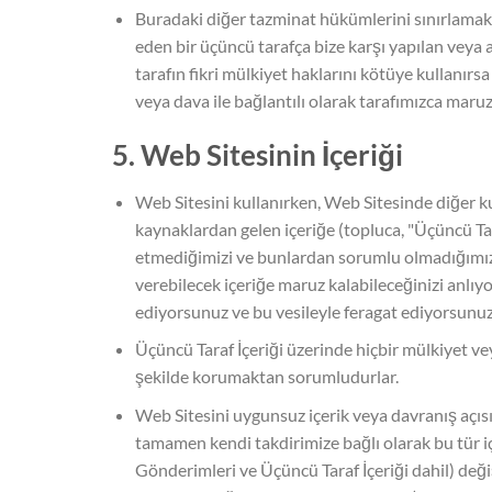
Buradaki diğer tazminat hükümlerini sınırlamaksı
eden bir üçüncü tarafça bize karşı yapılan veya 
tarafın fikri mülkiyet haklarını kötüye kullanırsa
veya dava ile bağlantılı olarak tarafımızca maruz
5. Web Sitesinin İçeriği
Web Sitesini kullanırken, Web Sitesinde diğer kul
kaynaklardan gelen içeriğe (topluca, "Üçüncü Tar
etmediğimizi ve bunlardan sorumlu olmadığımızı b
verebilecek içeriğe maruz kalabileceğinizi anlı
ediyorsunuz ve bu vesileyle feragat ediyorsunuz. 
Üçüncü Taraf İçeriği üzerinde hiçbir mülkiyet vey
şekilde korumaktan sorumludurlar.
Web Sitesini uygunsuz içerik veya davranış açı
tamamen kendi takdirimize bağlı olarak bu tür içe
Gönderimleri ve Üçüncü Taraf İçeriği dahil) deği