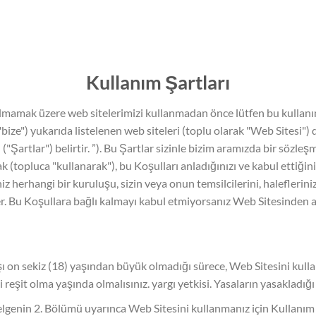
Kullanım Şartları
olmamak üzere web sitelerimizi kullanmadan önce lütfen bu kullanım 
"bize") yukarıda listelenen web siteleri (toplu olarak "Web Sitesi"
 ("Şartlar") belirtir. ”). Bu Şartlar sizinle bizim aramızda bir sözl
ak (topluca "kullanarak"), bu Koşulları anladığınızı ve kabul ettiğin
ğiniz herhangi bir kuruluşu, sizin veya onun temsilcilerini, haleflerini
er. Bu Koşullara bağlı kalmayı kabul etmiyorsanız Web Sitesinden a
 on sekiz (18) yaşından büyük olmadığı sürece, Web Sitesini kullan
eşit olma yaşında olmalısınız. yargı yetkisi. Yasaların yasakladığı
belgenin 2. Bölümü uyarınca Web Sitesini kullanmanız için Kullanım