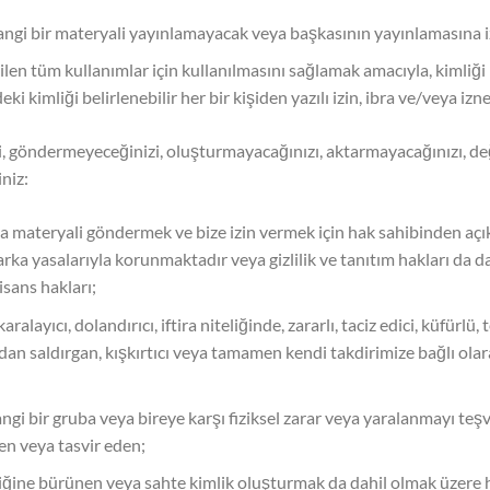
hangi bir materyali yayınlamayacak veya başkasının yayınlamasına 
len tüm kullanımlar için kullanılmasını sağlamak amacıyla, kimliği b
 kimliği belirlenebilir her bir kişiden yazılı izin, ibra ve/veya izne
, göndermeyeceğinizi, oluşturmayacağınızı, aktarmayacağınızı, de
niz:
a materyali göndermek ve bize izin vermek için hak sahibinden açık 
marka yasalarıyla korunmaktadır veya gizlilik ve tanıtım hakları da 
isans hakları;
ralayıcı, dolandırıcı, iftira niteliğinde, zararlı, taciz edici, küfürlü
çıdan saldırgan, kışkırtıcı veya tamamen kendi takdirimize bağlı olar
hangi bir gruba veya bireye karşı fiziksel zarar veya yaralanmayı te
en veya tasvir eden;
iğine bürünen veya sahte kimlik oluşturmak da dahil olmak üzere her