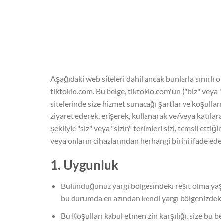
Aşağıdaki web siteleri dahil ancak bunlarla sınırlı 
tiktokio.com. Bu belge, tiktokio.com'un ("biz" veya 
sitelerinde size hizmet sunacağı şartlar ve koşulları
ziyaret ederek, erişerek, kullanarak ve/veya katılar
şekliyle "siz" veya "sizin" terimleri sizi, temsil etti
veya onların cihazlarından herhangi birini ifade ed
1. Uygunluk
Bulunduğunuz yargı bölgesindeki reşit olma yaşı
bu durumda en azından kendi yargı bölgenizdeki r
Bu Koşulları kabul etmenizin karşılığı, size bu 