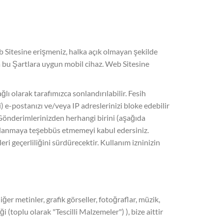
eb Sitesine erişmeniz, halka açık olmayan şekilde
a bu Şartlara uygun mobil cihaz. Web Sitesine
 olarak tarafımızca sonlandırılabilir. Fesih
i) e-postanızı ve/veya IP adreslerinizi bloke edebilir
ı Gönderimlerinizden herhangi birini (aşağıda
kullanmaya teşebbüs etmemeyi kabul edersiniz.
i geçerliliğini sürdürecektir. Kullanım izninizin
er metinler, grafik görseller, fotoğraflar, müzik,
 (toplu olarak "Tescilli Malzemeler") ), bize aittir