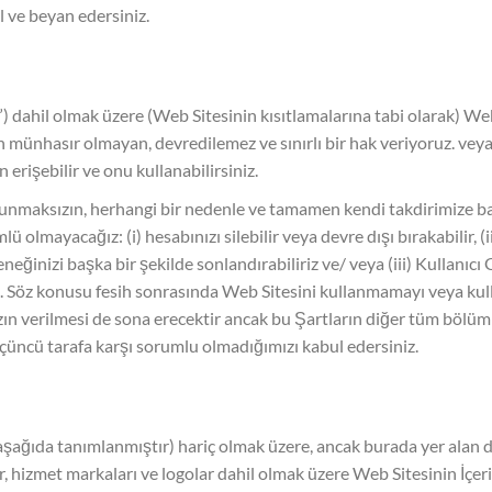
 ve beyan edersiniz.
k”) dahil olmak üzere (Web Sitesinin kısıtlamalarına tabi olarak) W
 münhasır olmayan, devredilemez ve sınırlı bir hak veriyoruz. vey
n erişebilir ve onu kullanabilirsiniz.
nmaksızın, herhangi bir nedenle ve tamamen kendi takdirimize bağlı
ü olmayacağız: (i) hesabınızı silebilir veya devre dışı bırakabilir, (i
neğinizi başka bir şekilde sonlandırabiliriz ve/ veya (iii) Kullanıc
iniz. Söz konusu fesih sonrasında Web Sitesini kullanmamayı veya 
n verilmesi de sona erecektir ancak bu Şartların diğer tüm bölümler
çüncü tarafa karşı sorumlu olmadığımızı kabul edersiniz.
şağıda tanımlanmıştır) hariç olmak üzere, ancak burada yer alan diğ
, hizmet markaları ve logolar dahil olmak üzere Web Sitesinin İçeriği