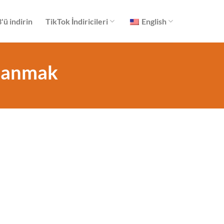
ü indirin
TikTok İndiricileri
English
llanmak