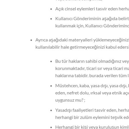
Açık cinsel eylemleri tasvir eden her
Kullanıcı Gönderiminin aşağıda belirti
kullanmak için, Kullanıcı Gönderimindeki
Ayrıca aşağıdaki materyalleri yüklemeyeceğinizi
kullanılabilir hale getirmeyeceğinizi kabul edersi
Bu tür hakların sahibi olmadığınız vey
korunmaktadır, ticari sır veya ticari 
haklarına tabidir. burada verilen tüm l
Müstehcen, kaba, yasa dışı, yasa dışı, ka
eden, nefret dolu, ırksal veya etnik a
uygunsuz mu? ;
Yasadışı faaliyetleri tasvir eden, her
herhangi bir zulüm eylemini teşvik ed
Herhangi bir kişi veya kuruluşun kiml