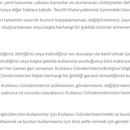
ller, yerel kanunlar, yabancı kanunlar ve uluslararası sözleşmeler da
/veya diğer haklara tabidir. Tescilli Materyallerimiz üzerindeki tüm
riğin tamamını veya bir kısmını kopyalamamayı, değiştirmemeyi, ya
 oluşturmamayı veya başka herhangi bir şekilde istismar etmemeyi
ğiniz, ilettiğiniz veya indirdiğiniz ses dosyaları da dahil olmak üze
ğiştirdiğiniz veya başka şekilde kullanıma sunduğunuz tüm matery
ri her zaman geri alınamaz. Kullanıcı Gönderimlerinde kişisel bilgile
Gönderimlerine ilişkin herhangi bir gizliliği garanti etmediğimizi k
Kullanıcı Gönderimlerini yüklemenin, göndermenin, değiştirmenin
 yalnızca siz sorumlu olacaksınız. Kullanıcı Gönderimlerinizin herha
örülen tüm kullanımlar için Kullanıcı Gönderimlerindeki ve bunlara i
ullanmak ve bunları kullanmamız için bize yetki vermek için gerekli li