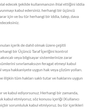
al edecek şekilde kullanmanızın ihlal ettiğini iddia
savunmayı kabul edersiniz. herhangi bir üçüncü
arar için ve bu tür herhangi bir iddia, talep, dava
edeceksiniz.
nulan içerik de dahil olmak üzere çeşitli
erhangi bir Üçüncü Taraf İçeriğini kontrol
kıncalı veya bilgisayar sistemlerinize zarar
kümlerini sınırlamaksızın feragat etmeyi kabul
asal veya hakkaniyete uygun hak veya çözüm yolları.
e ilişkin tüm hakları saklı tutar ve haklarını uygun
or ve kabul ediyorsunuz. Herhangi bir zamanda,
luk kabul etmiyoruz, söz konusu içeriği (Kullanıcı
içbir sorumluluk kabul etmiyoruz. bu tür içerikleri