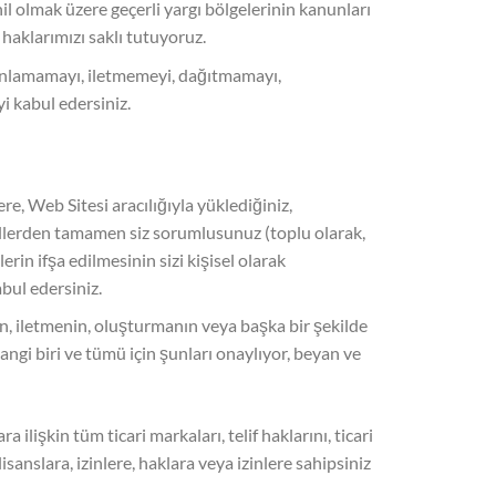
hil olmak üzere geçerli yargı bölgelerinin kanunları
 haklarımızı saklı tutuyoruz.
yınlamamayı, iletmemeyi, dağıtmamayı,
 kabul edersiniz.
re, Web Sitesi aracılığıyla yüklediğiniz,
allerden tamamen siz sorumlusunuz (toplu olarak,
rin ifşa edilmesinin sizi kişisel olarak
abul edersiniz.
, iletmenin, oluşturmanın veya başka bir şekilde
ngi biri ve tümü için şunları onaylıyor, beyan ve
lişkin tüm ticari markaları, telif haklarını, ticari
sanslara, izinlere, haklara veya izinlere sahipsiniz