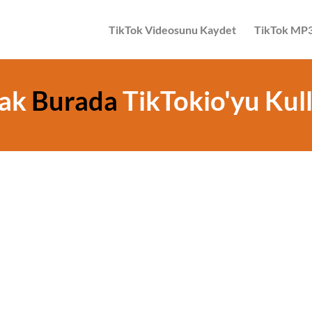
TikTok Videosunu Kaydet
TikTok MP3'
mak
Burada
TikTokio'yu Ku