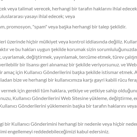
ecek veya talimat verecek, herhangi bir tarafın haklarını ihlal ede
 uluslararası yasayı ihlal edecek; veya
m, promosyon, "spam" veya başka herhangi bir talep şeklidir.
ri üzerinde hiçbir mülkiyet veya kontrol iddiasında değiliz. Kullanı
aktır ve bu hakları uygun şekilde korumak sizin sorumluluğunuzdadı
, uyarlamak, değiştirmek, yayınlamak, tercüme etmek, türev çalış
ans verilebilir bir lisansı geri alınamaz bir şekilde veriyorsunuz. ve
r amaç için Kullanıcı Gönderilerini başka şekilde istismar etmek. Ay
ddiadan bize ve herhangi bir kullanıcımıza karşı gayri kabili rücu fer
vermek için gerekli tüm haklara, yetkiye ve yetkiye sahip olduğunuz
uzu, Kullanıcı Gönderilerini Web Sitesine yükleme, değiştirme, er
llanıcı Gönderilerini yüklemenin başka bir tarafın haklarını veya
i bir Kullanıcı Gönderimini herhangi bir nedenle veya hiçbir nede
imi engellemeyi reddedebileceğimizi kabul edersiniz.