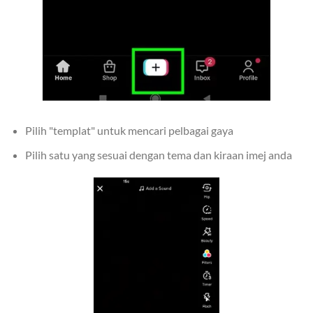
Pilih "templat" untuk mencari pelbagai gaya
Pilih satu yang sesuai dengan tema dan kiraan imej anda