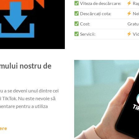
Viteza de descărcare:
Rap
Descărcați cota:
Nel
Cost:
Gratu
Servicii:
Vid
amului nostru de
u a se deveni unul dintre cei
i TikTok. Nu este nevoie să
mentare pentru a utiliza
pere