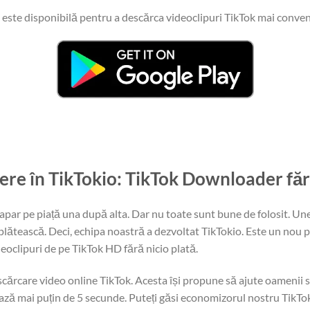
 este disponibilă pentru a descărca videoclipuri TikTok mai convenab
ere în TikTokio: TikTok Downloader fără
par pe piață una după alta. Dar nu toate sunt bune de folosit. Une
 plătească. Deci, echipa noastră a dezvoltat TikTokio. Este un nou
deoclipuri de pe TikTok HD fără nicio plată.
cărcare video online TikTok. Acesta își propune să ajute oamenii s
ează mai puțin de 5 secunde. Puteți găsi economizorul nostru TikTok 