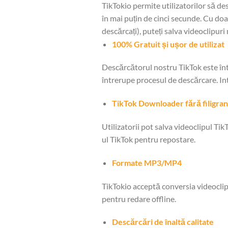
TikTokio permite utilizatorilor să d
în mai puțin de cinci secunde. Cu doar t
descărcați), puteți salva videoclipuri
100% Gratuit și ușor de utilizat
Descărcătorul nostru TikTok este înt
întrerupe procesul de descărcare. Int
TikTok Downloader fără filigra
Utilizatorii pot salva videoclipul Tik
ul TikTok pentru repostare.
Formate MP3/MP4
TikTokio acceptă conversia videoclip
pentru redare offline.
Descărcări de înaltă calitate