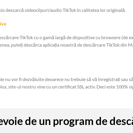
o descarcă videoclipuri/audio TikTok în calitatea lor originală.
tive
escărcare TikTok cu o gamă largă de dispozitive cu browsere (de 
enea, puteți descărca aplicația noastră de descărcare TikTok din 
nu vor fi dezvăluite deoarece nu trebuie să vă înregistrați sau să 
s, site-ul nostru vine cu un certificat SSL activ. Deci este 100% sig
nevoie de un program de des