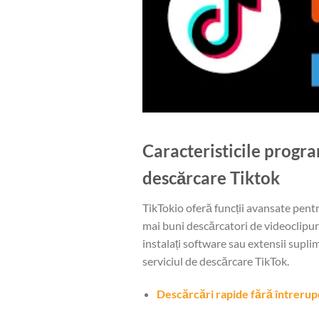
Caracteristicile progr
descărcare Tiktok
TikTokio oferă funcții avansate pentr
mai buni descărcatori de videoclipur
instalați software sau extensii supli
serviciul de descărcare TikTok.
Descărcări rapide fără întreru