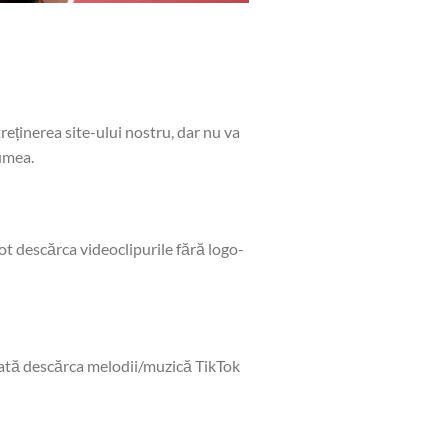
eținerea site-ului nostru, dar nu va
lumea.
 pot descărca videoclipurile fără logo-
poată descărca melodii/muzică TikTok