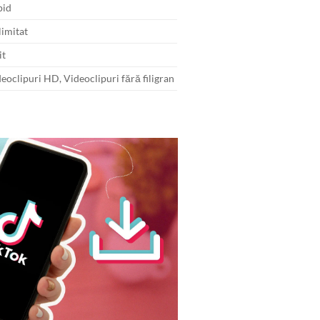
id
imitat
it
eoclipuri HD, Videoclipuri fără filigran