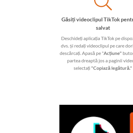
Găsiți videoclipul TikTok pentr
salvat
Deschideți aplicația TikTok pe dispo
dvs. și redați videoclipul pe care doriț
descărcați. Apasă pe "
Acțiune"
buto
partea dreaptă jos a paginii vide
selectați
"Copiază legătură."