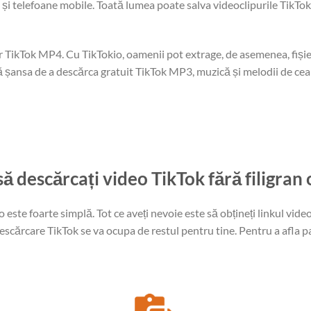
i și telefoane mobile. Toată lumea poate salva videoclipurile TikTo
 TikTok MP4. Cu TikTokio, oamenii pot extrage, de asemenea, fișie
eră șansa de a descărca gratuit TikTok MP3, muzică și melodii de ce
ă descărcați video TikTok fără filigran 
ste foarte simplă. Tot ce aveți nevoie este să obțineți linkul videoc
scărcare TikTok se va ocupa de restul pentru tine. Pentru a afla pa