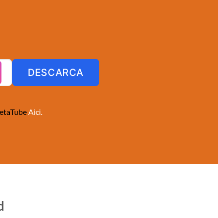
DESCARCA
etaTube
Aici.
d