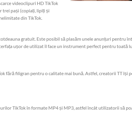
escarce videoclipuri HD TikTok
rei pași (copiați, lipiți și
 nelimitate din TikTok.
otdeauna gratuit. Este posibil să plasăm unele anunțuri pentru într
erfața ușor de utilizat îl face un instrument perfect pentru toată 
n
Tok fără filigran pentru o calitate mai bună. Astfel, creatorii TT își
urilor TikTok în formate MP4 și MP3, astfel încât utilizatorii să 