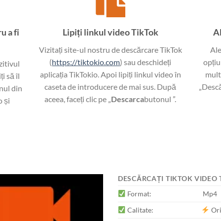
u a fi
Lipiți linkul video TikTok
Al
Vizitați site-ul nostru de descărcare TikTok
Ale
(
https://tiktokio.com
) sau deschideți
opțiu
zitivul
aplicația TikTokio. Apoi lipiți linkul video în
mult
i să îl
caseta de introducere de mai sus. După
„Descă
nul din
aceea, faceți clic pe „
Descarca
butonul ”.
o și
DESCĂRCAȚI TIKTOK VIDEO
Format:
Mp4
Calitate:
Ori