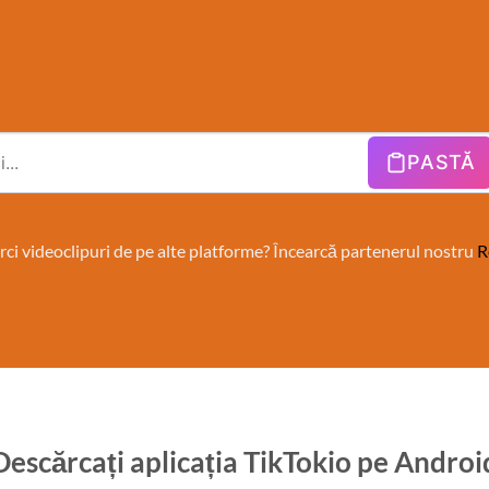
PASTĂ
rci videoclipuri de pe alte platforme? Încearcă partenerul nostru
R
Descărcați aplicația TikTokio pe Androi