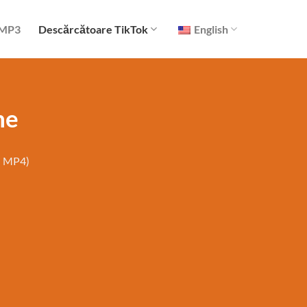
 MP3
Descărcătoare TikTok
English
ne
și MP4)