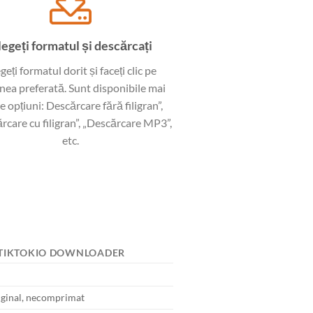
egeți formatul și descărcați
geți formatul dorit și faceți clic pe
nea preferată. Sunt disponibile mai
e opțiuni: Descărcare fără filigran”,
rcare cu filigran”, „Descărcare MP3”,
etc.
 TIKTOKIO DOWNLOADER
ginal, necomprimat