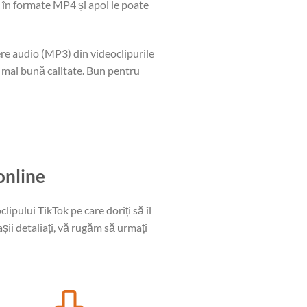
k în formate MP4 și apoi le poate
re audio (MP3) din videoclipurile
a mai bună calitate. Bun pentru
online
lipului TikTok pe care doriți să îl
șii detaliați, vă rugăm să urmați