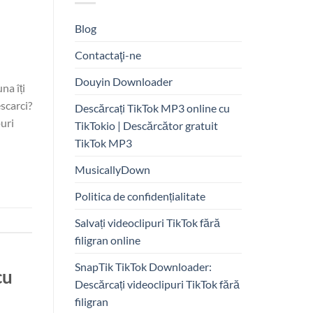
Blog
Contactaţi-ne
Douyin Downloader
na îți
escarci?
Descărcați TikTok MP3 online cu
puri
TikTokio | Descărcător gratuit
TikTok MP3
MusicallyDown
Politica de confidențialitate
Salvați videoclipuri TikTok fără
filigran online
SnapTik TikTok Downloader:
cu
Descărcați videoclipuri TikTok fără
filigran