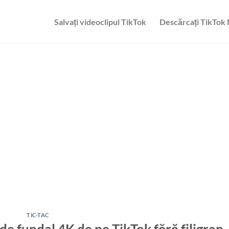
Salvați videoclipul TikTok
Descărcați TikTok
TIC-TAC
e fundal 4K de pe TikTok fără filigran