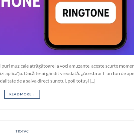
clipuri muzicale atrăgătoare la voci amuzante, aceste scurte mome
i aplicația. Dacă te-ai gândit vreodată: „Acesta ar fi un ton de ape
litate de a salva direct sunetul, poți totuși [...]
READ MORE
→
TIC-TAC