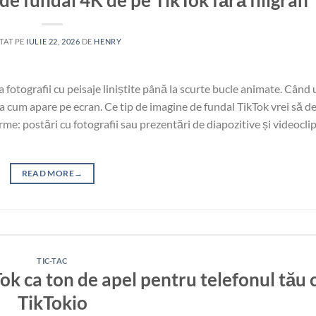
TAT PE
IULIE 22, 2026
DE
HENRY
 fotografii cu peisaje liniștite până la scurte bucle animate. Când u
așa cum apare pe ecran. Ce tip de imagine de fundal TikTok vrei să d
rme: postări cu fotografii sau prezentări de diapozitive și videocli
READ MORE
→
TIC-TAC
ok ca ton de apel pentru telefonul tău 
TikTokio