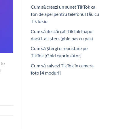
Cum să creezi un sunet TikTok ca
ton de apel pentru telefonul tău cu
TikTokio
Cum să descărcați TikTok înapoi
dacă l-ați șters (ghid pas cu pas)
Cum să ștergi o repostare pe
TikTok [Ghid cuprinzător]
nte
Cum să salvezi TikTok în camera
l
foto [4 moduri]