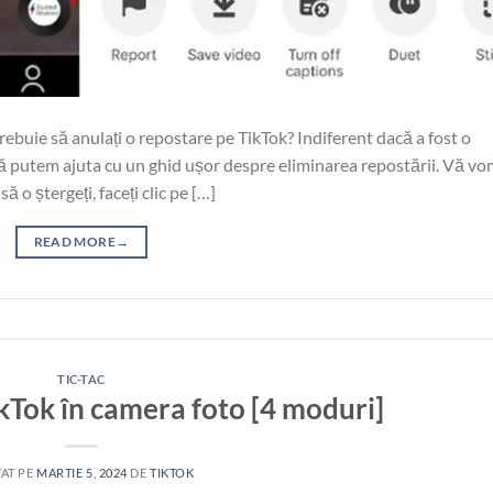
trebuie să anulați o repostare pe TikTok? Indiferent dacă a fost o
, vă putem ajuta cu un ghid ușor despre eliminarea repostării. Vă v
ă o ștergeți, faceți clic pe […]
READ MORE
→
TIC-TAC
kTok în camera foto [4 moduri]
AT PE
MARTIE 5, 2024
DE
TIKTOK