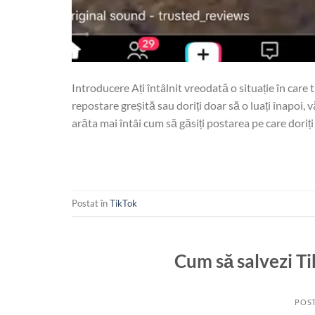
Introducere Ați întâlnit vreodată o situație în care 
repostare greșită sau doriți doar să o luați înapoi
arăta mai întâi cum să găsiți postarea pe care doriți s
Postat în
TikTok
Cum să salvezi Ti
POST