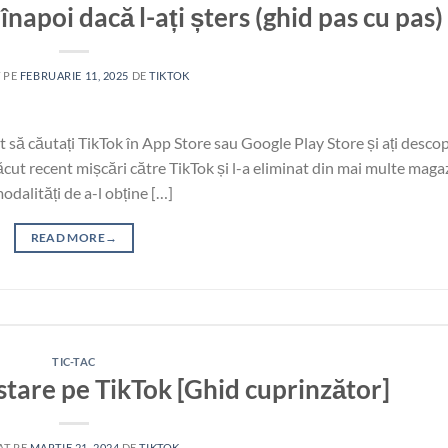
napoi dacă l-ați șters (ghid pas cu pas)
 PE
FEBRUARIE 11, 2025
DE
TIKTOK
t să căutați TikTok în App Store sau Google Play Store și ați descop
cut recent mișcări către TikTok și l-a eliminat din mai multe maga
modalități de a-l obține […]
READ MORE
→
TIC-TAC
stare pe TikTok [Ghid cuprinzător]
AT PE
MARTIE 21, 2024
DE
TIKTOK