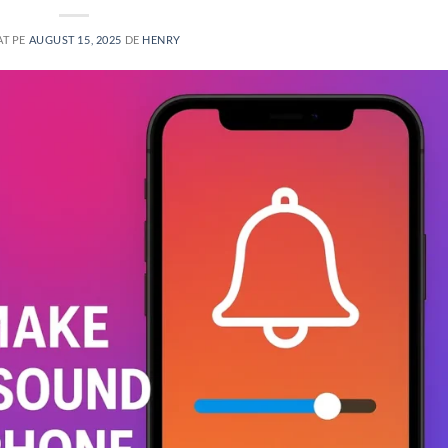
AT PE
AUGUST 15, 2025
DE
HENRY