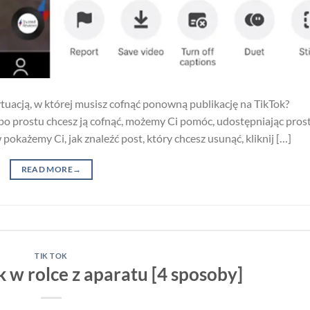
tuacją, w której musisz cofnąć ponowną publikację na TikTok?
y po prostu chcesz ją cofnąć, możemy Ci pomóc, udostępniając pros
każemy Ci, jak znaleźć post, który chcesz usunąć, kliknij […]
READ MORE
→
TIK TOK
k w rolce z aparatu [4 sposoby]