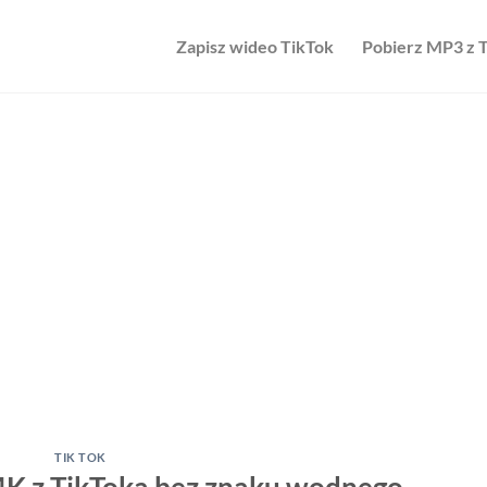
Zapisz wideo TikTok
Pobierz MP3 z 
TIK TOK
4K z TikToka bez znaku wodnego