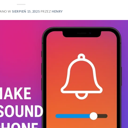
WANO W
SIERPIEŃ 15, 2025
PRZEZ
HENRY