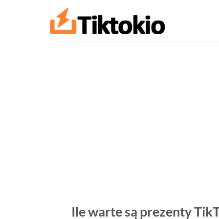
Przejdź
do
treści
Ile warte są prezenty Tik