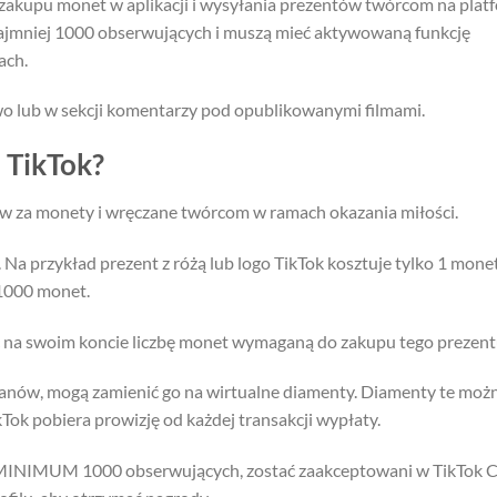
 zakupu monet w aplikacji i wysyłania prezentów twórcom na platf
najmniej 1000 obserwujących i muszą mieć aktywowaną funkcję
ach.
wo lub w sekcji komentarzy pod opublikowanymi filmami.
 TikTok?
ów za monety i wręczane twórcom w ramach okazania miłości.
 Na przykład prezent z różą lub logo TikTok kosztuje tylko 1 mone
 1000 monet.
ć na swoim koncie liczbę monet wymaganą do zakupu tego prezent
fanów, mogą zamienić go na wirtualne diamenty. Diamenty te moż
Tok pobiera prowizję od każdej transakcji wypłaty.
 MINIMUM 1000 obserwujących, zostać zaakceptowani w TikTok C