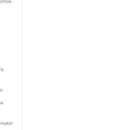
ormie.
tę,
u.
na
reator