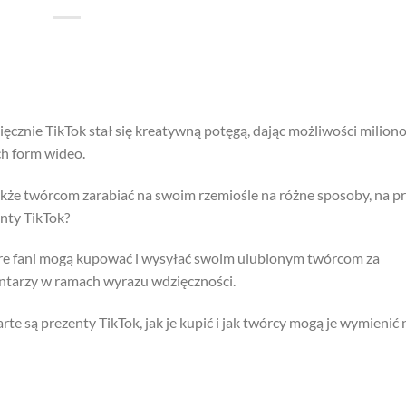
cznie TikTok stał się kreatywną potęgą, dając możliwości milion
ch form wideo.
kże twórcom zarabiać na swoim rzemiośle na różne sposoby, na p
enty TikTok?
tóre fani mogą kupować i wysyłać swoim ulubionym twórcom za
entarzy w ramach wyrazu wdzięczności.
e są prezenty TikTok, jak je kupić i jak twórcy mogą je wymienić 