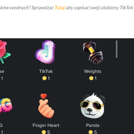
znaków wodnych? Sprawdzać
Tutaj
aby zapisać swój ulubiony TikTok 