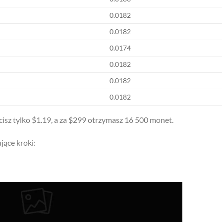
0.0182
0.0182
0.0174
0.0182
0.0182
0.0182
cisz tylko $1.19, a za $299 otrzymasz 16 500 monet.
ące kroki: