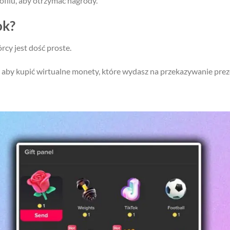
ilu, aby otrzymać nagrody.
ok?
cy jest dość proste.
 aby kupić wirtualne monety, które wydasz na przekazywanie pre