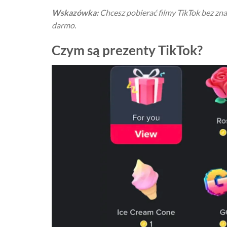
Wskazówka:
Chcesz pobierać filmy TikTok bez 
darmo.
Czym są prezenty TikTok?