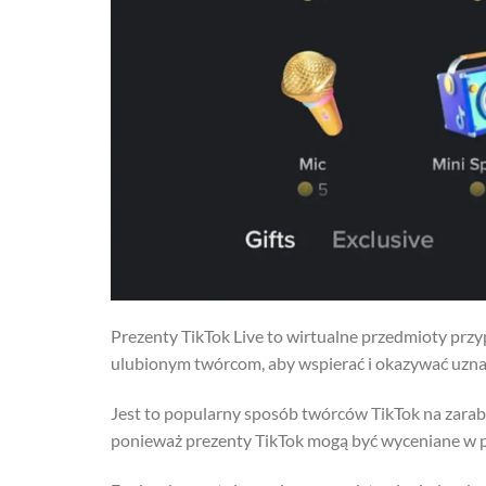
Prezenty TikTok Live to wirtualne przedmioty prz
ulubionym twórcom, aby wspierać i okazywać uznani
Jest to popularny sposób twórców TikTok na zarabia
ponieważ prezenty TikTok mogą być wyceniane w p