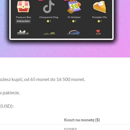
możesz kupić, od 65 monet do 16 500 monet.
w pakiecie.
 (USD):
Koszt na monetę ($)
0.0183