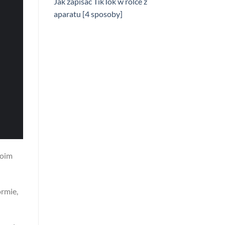
Jak zapisać TikTok w rolce z
aparatu [4 sposoby]
woim
ormie,