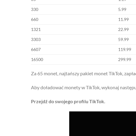
330
5.99
660
11.99
1321
22.99
3303
59.99
6607
119.99
16500
299.99
Za 65 monet, najtańszy pakiet monet TikTok, zapła
Aby doładować monety w TikTok, wykonaj następuj
Przejdź do swojego profilu TikTok.