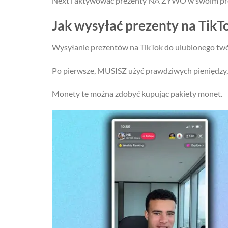
Next i aktywować prezenty NA ŻYWO w swoim prof
Jak wysyłać prezenty na TikT
Wysyłanie prezentów na TikTok do ulubionego twór
Po pierwsze, MUSISZ użyć prawdziwych pieniędzy,
Monety te można zdobyć kupując pakiety monet.