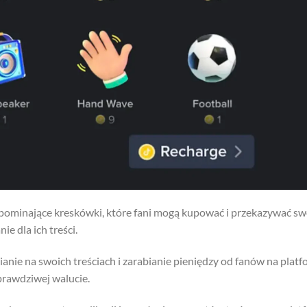
ypominające kreskówki, które fani mogą kupować i przekazywać s
e dla ich treści.
nie na swoich treściach i zarabianie pieniędzy od fanów na platf
rawdziwej walucie.