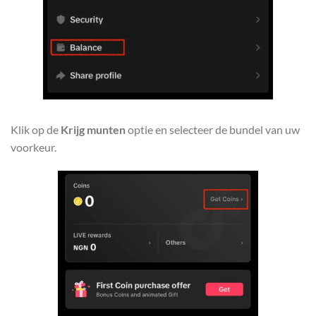
Klik op de
Krijg munten
optie en selecteer de bundel van uw
voorkeur.