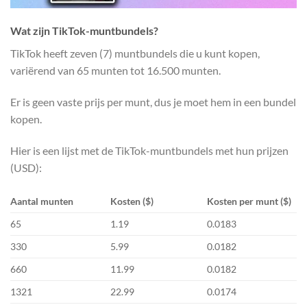
Wat zijn TikTok-muntbundels?
TikTok heeft zeven (7) muntbundels die u kunt kopen,
variërend van 65 munten tot 16.500 munten.
Er is geen vaste prijs per munt, dus je moet hem in een bundel
kopen.
Hier is een lijst met de TikTok-muntbundels met hun prijzen
(USD):
Aantal munten
Kosten ($)
Kosten per munt ($)
65
1.19
0.0183
330
5.99
0.0182
660
11.99
0.0182
1321
22.99
0.0174