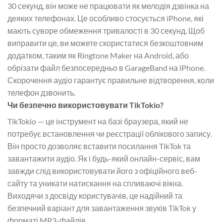
30 секунд, він може не працювати як мелодія дзвінка на
деяких телефонах. Це особливо стосується iPhone, які
мають суворе обмеження тривалості в 30 секунд. Щоб
виправити це, ви можете скористатися безкоштовним
додатком, таким як Ringtone Maker на Android, або
обрізати файл безпосередньо в GarageBand на iPhone.
Скорочення аудіо гарантує правильне відтворення, коли
телефон дзвонить.
Чи безпечно використовувати TikTokio?
TikTokio — це інструмент на базі браузера, який не
потребує встановлення чи реєстрації облікового запису.
Він просто дозволяє вставити посилання TikTok та
завантажити аудіо. Як і будь-який онлайн-сервіс, вам
завжди слід використовувати його з офіційного веб-
сайту та уникати натискання на спливаючі вікна.
Виходячи з досвіду користувачів, це надійний та
безпечний варіант для завантаження звуків TikTok у
форматі MP3-файлів.