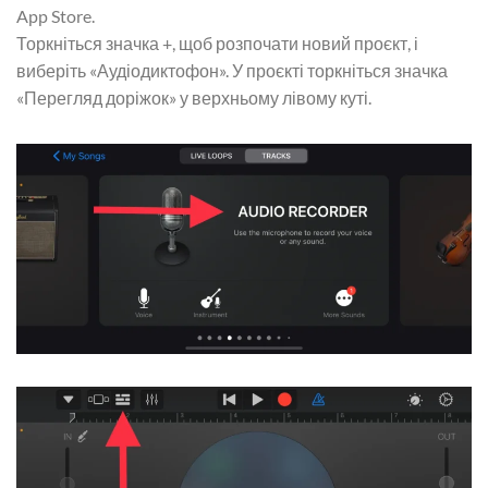
App Store.
Торкніться значка +, щоб розпочати новий проєкт, і
виберіть «Аудіодиктофон». У проєкті торкніться значка
«Перегляд доріжок» у верхньому лівому куті.