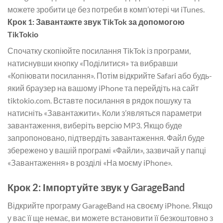
можете зробити це без потреби в комп’ютері чи iTunes.
Крок 1: Завантажте звук TikTok за допомогою
TikTokio
Спочатку скопіюйте посилання TikTok із програми,
натиснувши кнопку «Поділитися» та вибравши
«Копіювати посилання». Потім відкрийте Safari або будь-
який браузер на вашому iPhone та перейдіть на сайт
tiktokio.com. Вставте посилання в рядок пошуку та
натисніть «Завантажити». Коли з’являться параметри
завантаження, виберіть версію MP3. Якщо буде
запропоновано, підтвердіть завантаження. Файл буде
збережено у вашій програмі «Файли», зазвичай у папці
«Завантаження» в розділі «На моєму iPhone».
Крок 2: Імпортуйте звук у GarageBand
Відкрийте програму GarageBand на своєму iPhone. Якщо
у вас її ще немає, ви можете встановити її безкоштовно з