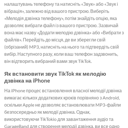
налаштувань телефону та натисніть «Звук» або «Звук і
вібрація», залежно від вашого пристрою. Виберіть
«Мелодія дзвінка телефону», потім знайдіть опцію, яка
дозволяє вибрати файл із вашого пристрою. Зазвичай
вона має назву «Додати мелодію дзвінка» або «Вибрати з
файлів». Перейдіть до місця, де ви зберегли свій
(обрізаний) MP3, натисніть на нього та підтвердіть свій
вибір. Наступного разу, коли ваш телефон задзвонить,
він відтворить вибраний вами звук TikTok.
Як встановити звук TikTok як мелодію
дзвінка на iPhone
На iPhone процес встановлення власної мелодії дзвінка
вимагає кількох додаткових кроків порівняно з Android,
оскільки Apple не дозволяє встановлювати MP3-файли
безпосередньо як мелодії дзвінка. Однак,
використовуючи TikTokio для завантаження аудіо та
GarageBand для створення мелодії дзвінка, ви все одно