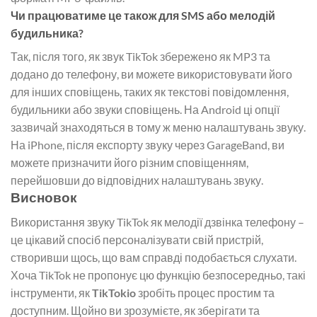
Чи працюватиме це також для SMS або мелодій
будильника?
Так, після того, як звук TikTok збережено як MP3 та
додано до телефону, ви можете використовувати його
для інших сповіщень, таких як текстові повідомлення,
будильники або звуки сповіщень. На Android ці опції
зазвичай знаходяться в тому ж меню налаштувань звуку.
На iPhone, після експорту звуку через GarageBand, ви
можете призначити його різним сповіщенням,
перейшовши до відповідних налаштувань звуку.
Висновок
Використання звуку TikTok як мелодії дзвінка телефону –
це цікавий спосіб персоналізувати свій пристрій,
створивши щось, що вам справді подобається слухати.
Хоча TikTok не пропонує цю функцію безпосередньо, такі
інструменти, як
TikTokio
зробіть процес простим та
доступним. Щойно ви зрозумієте, як зберігати та