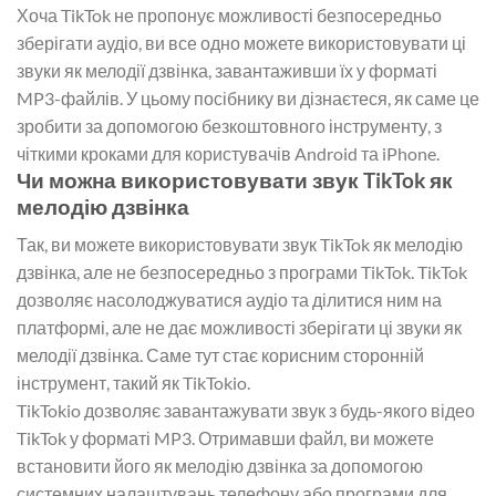
Хоча TikTok не пропонує можливості безпосередньо
зберігати аудіо, ви все одно можете використовувати ці
звуки як мелодії дзвінка, завантаживши їх у форматі
MP3-файлів. У цьому посібнику ви дізнаєтеся, як саме це
зробити за допомогою безкоштовного інструменту, з
чіткими кроками для користувачів Android та iPhone.
Чи можна використовувати звук TikTok як
мелодію дзвінка
Так, ви можете використовувати звук TikTok як мелодію
дзвінка, але не безпосередньо з програми TikTok. TikTok
дозволяє насолоджуватися аудіо та ділитися ним на
платформі, але не дає можливості зберігати ці звуки як
мелодії дзвінка. Саме тут стає корисним сторонній
інструмент, такий як TikTokio.
TikTokio дозволяє завантажувати звук з будь-якого відео
TikTok у форматі MP3. Отримавши файл, ви можете
встановити його як мелодію дзвінка за допомогою
системних налаштувань телефону або програми для