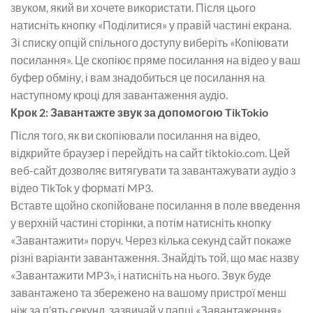
звуком, який ви хочете використати. Після цього
натисніть кнопку «Поділитися» у правій частині екрана.
Зі списку опцій спільного доступу виберіть «Копіювати
посилання». Це скопіює пряме посилання на відео у ваш
буфер обміну, і вам знадобиться це посилання на
наступному кроці для завантаження аудіо.
Крок 2: Завантажте звук за допомогою TikTokio
Після того, як ви скопіювали посилання на відео,
відкрийте браузер і перейдіть на сайт tiktokio.com. Цей
веб-сайт дозволяє витягувати та завантажувати аудіо з
відео TikTok у форматі MP3.
Вставте щойно скопійоване посилання в поле введення
у верхній частині сторінки, а потім натисніть кнопку
«Завантажити» поруч. Через кілька секунд сайт покаже
різні варіанти завантаження. Знайдіть той, що має назву
«Завантажити MP3», і натисніть на нього. Звук буде
завантажено та збережено на вашому пристрої менш
ніж за п’ять секунд, зазвичай у папці «Завантаження».