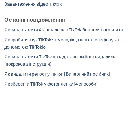
Завантаження відео Tiktok
Останні повідомлення
Як завантажити 4K шпалери з TikTok без водяного знака
Як зробити звук TikTok як мелодію дзвінка телефону за
допомогою TikTokio
Як завантажити TikTok назад, якщо ви його видалили
(покрокова інструкція)
Як видалити репост у TikTok [Вичерпний посібник]
Як зберегти TikTok у фотопленку [4 способи]