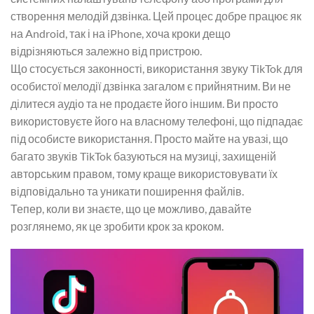
створення мелодій дзвінка. Цей процес добре працює як
на Android, так і на iPhone, хоча кроки дещо
відрізняються залежно від пристрою.
Що стосується законності, використання звуку TikTok для
особистої мелодії дзвінка загалом є прийнятним. Ви не
ділитеся аудіо та не продаєте його іншим. Ви просто
використовуєте його на власному телефоні, що підпадає
під особисте використання. Просто майте на увазі, що
багато звуків TikTok базуються на музиці, захищеній
авторським правом, тому краще використовувати їх
відповідально та уникати поширення файлів.
Тепер, коли ви знаєте, що це можливо, давайте
розглянемо, як це зробити крок за кроком.