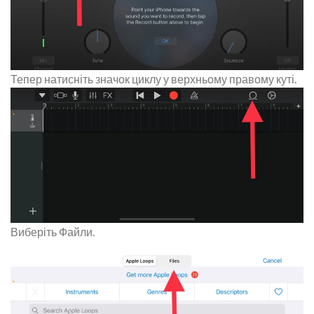
Тепер натисніть значок циклу у верхньому правому куті.
Виберіть Файли.