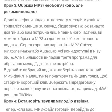
Крок 3: Обрізка MP3 (необов'язково, але
рекомендовано)
Деякі телефони віддають перевагу мелодіям дзвінка
тривалістю менше 30 секунд. Якщо звук TikTok занадто
довгий або вам потрібна лише певна його частина, ви
можете обрізати MP3 за допомогою безкоштовного
додатка. Серед хороших варіантів – MP3 Cutter,
Ringtone Maker або AudioLab, усі вони доступні в Play
Store. Але в більшості випадків третя програма для
обрізання мелодії дзвінка не потрібна.
Відкрийте вибраний додаток, виберіть завантажений
MP3-файл і налаштуйте початкову та кінцеву точки, щоб
створити коротший кліп. Збережіть відредаговану
версію з назвою, яку ви легко впізнаєте, наприклад, «Мій
рингтон TikTok».
Крок 4: Встановіть звук як мелодію дзвінка
Тепер, коли ваш MP3-файл готовий, перейдіть до