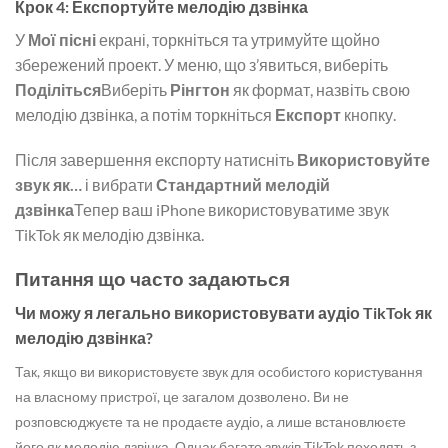
Крок 4: Експортуйте мелодію дзвінка
У
Мої пісні
екрані, торкніться та утримуйте щойно
збережений проект. У меню, що з’явиться, виберіть
Поділіться
Виберіть
Рінгтон
як формат, назвіть свою
мелодію дзвінка, а потім торкніться
Експорт
кнопку.
Після завершення експорту натисніть
Використовуйте
звук як…
і вибрати
Стандартний мелодій
дзвінка
Тепер ваш iPhone використовуватиме звук
TikTok як мелодію дзвінка.
Питання що часто задаються
Чи можу я легально використовувати аудіо TikTok як
мелодію дзвінка?
Так, якщо ви використовуєте звук для особистого користування
на власному пристрої, це загалом дозволено. Ви не
розповсюджуєте та не продаєте аудіо, а лише встановлюєте
його як мелодію дзвінка. Однак багато звуків TikTok походять з