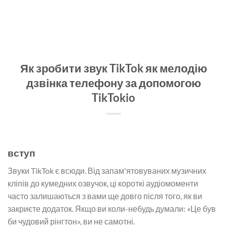
Як зробити звук TikTok як мелодію
дзвінка телефону за допомогою
TikTokio
вступ
Звуки TikTok є всюди. Від запам'ятовуваних музичних
кліпів до кумедних озвучок, ці короткі аудіомоменти
часто залишаються з вами ще довго після того, як ви
закриєте додаток. Якщо ви коли-небудь думали: «Це був
би чудовий рінгтон», ви не самотні.