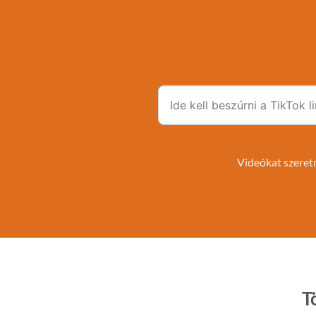
Videókat szeretn
T