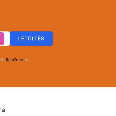
LETÖLTÉS
A
ását
RetaTube
itt.
ra