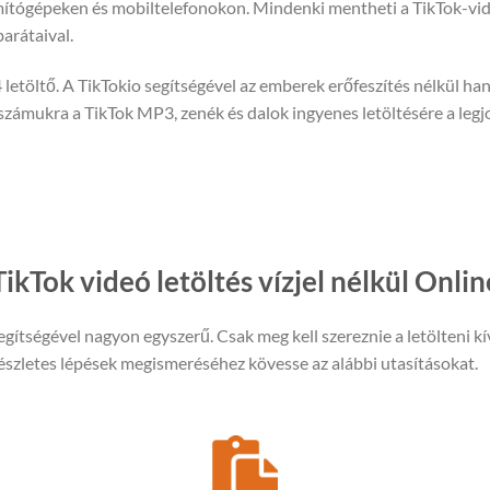
mítógépeken és mobiltelefonokon. Mindenki mentheti a TikTok-v
arátaival.
etöltő. A TikTokio segítségével az emberek erőfeszítés nélkül han
 számukra a TikTok MP3, zenék és dalok ingyenes letöltésére a leg
TikTok videó letöltés vízjel nélkül Onlin
egítségével nagyon egyszerű. Csak meg kell szereznie a letölteni kí
részletes lépések megismeréséhez kövesse az alábbi utasításokat.