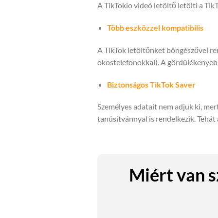
A TikTokio videó letöltő letölti a T
Több eszközzel kompatibilis
A TikTok letöltőnket böngészővel ren
okostelefonokkal). A gördülékenyebb
Biztonságos TikTok Saver
Személyes adatait nem adjuk ki, mert
tanúsítvánnyal is rendelkezik. Tehá
Miért van 