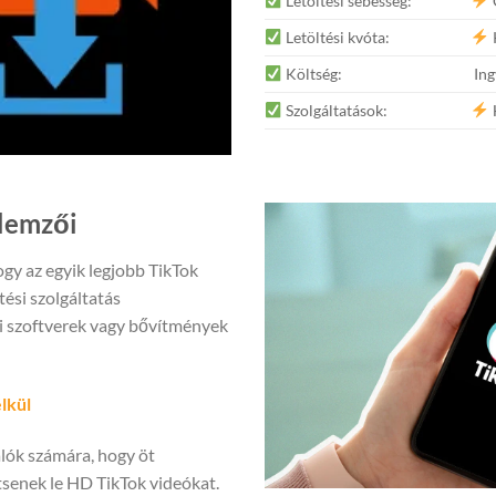
Letöltési sebesség:
Letöltési kvóta:
Költség:
Ing
Szolgáltatások:
H
lemzői
hogy az egyik legjobb TikTok
tési szolgáltatás
i szoftverek vagy bővítmények
lkül
álók számára, hogy öt
tsenek le HD TikTok videókat.