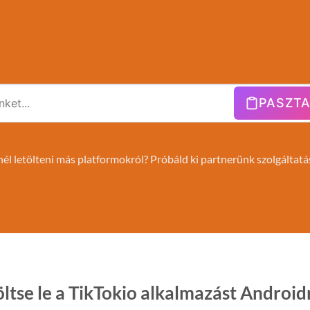
PASZT
él letölteni más platformokról? Próbáld ki partnerünk szolgáltat
öltse le a TikTokio alkalmazást Android