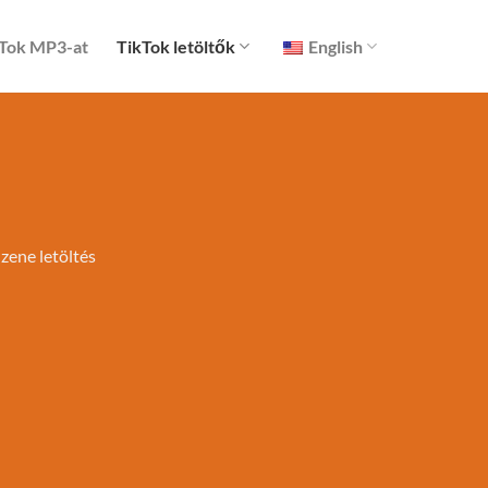
ikTok MP3-at
TikTok letöltők
English
 zene letöltés