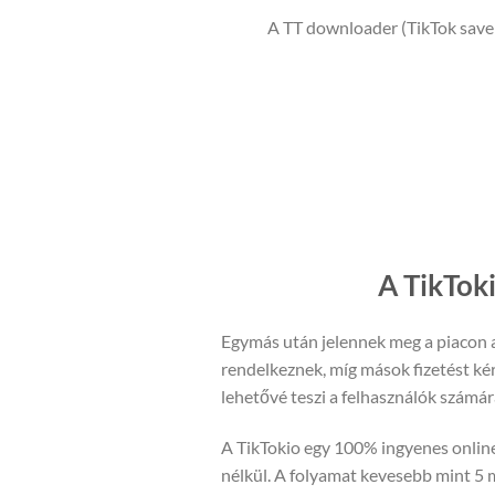
A TT downloader (TikTok saver
A TikToki
Egymás után jelennek meg a piacon a 
rendelkeznek, míg mások fizetést kér
lehetővé teszi a felhasználók számára
A TikTokio egy 100% ingyenes online 
nélkül. A folyamat kevesebb mint 5 