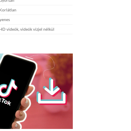
Gyorsan
Korlátlan
yenes
D videók, videók vízjel nélkül