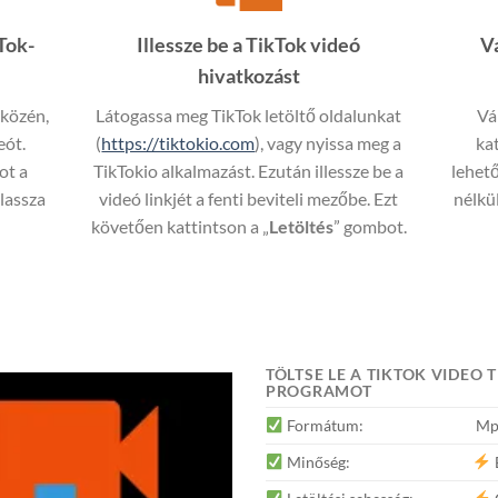
Tok-
Illessze be a TikTok videó
V
hivatkozást
zközén,
Látogassa meg TikTok letöltő oldalunkat
Vá
eót.
(
https://tiktokio.com
), vagy nyissa meg a
ka
ot a
TikTokio alkalmazást. Ezután illessze be a
lehető
álassza
videó linkjét a fenti beviteli mezőbe. Ezt
nélkül
követően kattintson a „
Letöltés
” gombot.
TÖLTSE LE A TIKTOK VIDEO
PROGRAMOT
Formátum:
Mp
Minőség:
E