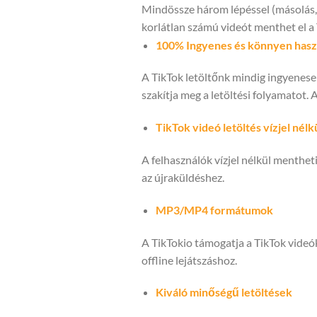
Mindössze három lépéssel (másolás, b
korlátlan számú videót menthet el a 
100% Ingyenes és könnyen hasz
A TikTok letöltőnk mindig ingyenes
szakítja meg a letöltési folyamatot. 
TikTok videó letöltés vízjel nélk
A felhasználók vízjel nélkül mentheti
az újraküldéshez.
MP3/MP4 formátumok
A TikTokio támogatja a TikTok videó
offline lejátszáshoz.
Kiváló minőségű letöltések