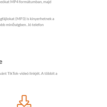
ideókat MP4 formátumban, majd
gfájlokat (MP3) is kinyerhetnek a
jobb minőségben. Jó telefon
e
vánt TikTok-videó linkjét. A többit a