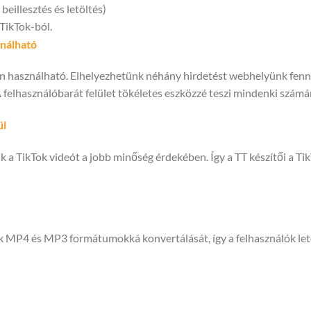
eillesztés és letöltés)
TikTok-ból.
nálható
en használható. Elhelyezhetünk néhány hirdetést webhelyünk fenn
A felhasználóbarát felület tökéletes eszközzé teszi mindenki számá
ül
k a TikTok videót a jobb minőség érdekében. Így a TT készítői a Tik
k MP4 és MP3 formátumokká konvertálását, így a felhasználók let