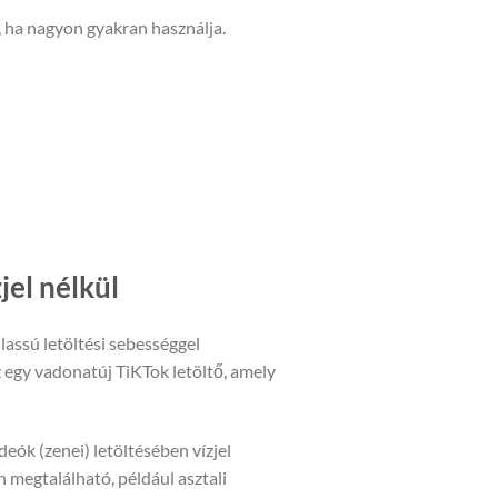
, ha nagyon gyakran használja.
jel nélkül
lassú letöltési sebességgel
z egy vadonatúj TiKTok letöltő, amely
eók (zenei) letöltésében vízjel
megtalálható, például asztali