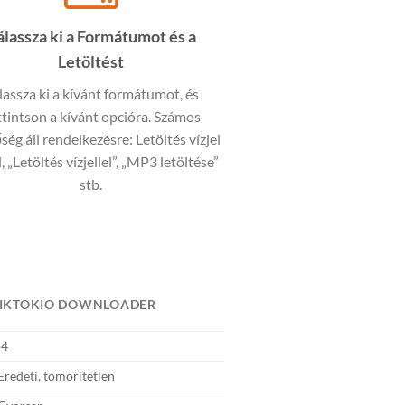
álassza ki a Formátumot és a
Letöltést
lassza ki a kívánt formátumot, és
ttintson a kívánt opcióra. Számos
ség áll rendelkezésre: Letöltés vízjel
, „Letöltés vízjellel”, „MP3 letöltése”
stb.
 TIKTOKIO DOWNLOADER
4
redeti, tömörítetlen