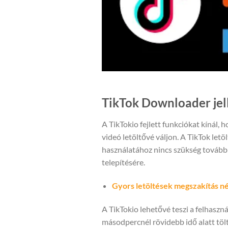
TikTok Downloader jel
A TikTokio fejlett funkciókat kínál, 
videó letöltővé váljon. A TikTok letöl
használatához nincs szükség tovább
telepítésére.
Gyors letöltések megszakítás né
A TikTokio lehetővé teszi a felhaszn
másodpercnél rövidebb idő alatt töl