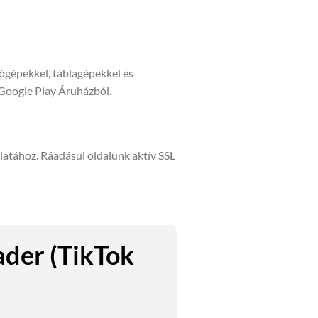
tógépekkel, táblagépekkel és
 Google Play Áruházból.
álatához. Ráadásul oldalunk aktív SSL
ader (TikTok