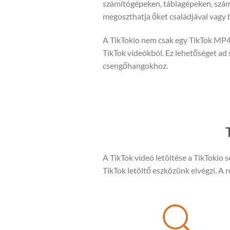
számítógépeken, táblagépeken, szá
megoszthatja őket családjával vagy b
A TikTokio nem csak egy TikTok MP4 l
TikTok videókból. Ez lehetőséget ad
csengőhangokhoz.
A TikTok videó letöltése a TikTokio s
TikTok letöltő eszközünk elvégzi. A 