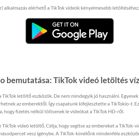
) alkalmazás elérhető a TikTok videók kényelmesebb letöltéséhez
o bemutatása: TikTok videó letöltés víz
TikTok letöltő eszközök. De nem mindegyik jó használni. Egyesek 
hetnek az emberektől. Így csapatunk kifejlesztette a TikTokio-t. E
, hogy fizetés nélkül töltsenek le videókat a TikTok HD-ről.
TikTok videó letöltő. Célja, hogy segítse az embereket a TikTok-vid
másodpercet vesz igénybe. A TikTok-kímélőnk mindenféle eszközön 