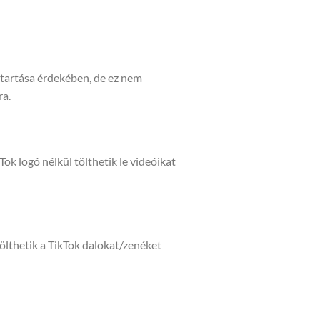
tartása érdekében, de ez nem
ra.
Tok logó nélkül tölthetik le videóikat
ölthetik a TikTok dalokat/zenéket