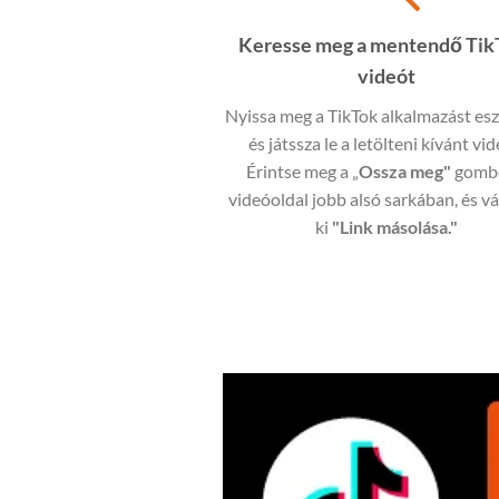
Keresse meg a mentendő Tik
videót
Nyissa meg a TikTok alkalmazást es
és játssza le a letölteni kívánt vid
Érintse meg a „
Ossza meg"
gomb
videóoldal jobb alsó sarkában, és v
ki
"Link másolása."