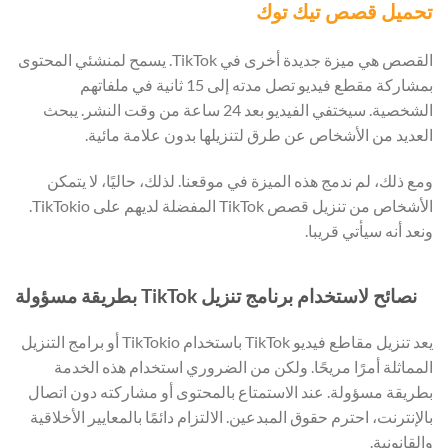
تحميل قصص تيك توك
القصص هي ميزة جديدة أخرى في TikTok. يسمح لمنشئي المحتوى
بمشاركة مقطع فيديو تصل مدته إلى 15 ثانية في ملفاتهم
الشخصية. سيختفي الفيديو بعد 24 ساعة من وقت النشر. يبحث
العديد من الأشخاص عن طرق لتنزيلها بدون علامة مائية.
ومع ذلك، لم ندمج هذه الميزة في موقعنا. لذلك، حاليًا، لا يتمكن
الأشخاص من تنزيل قصص TikTok المفضلة لديهم على TikTokio.
ونعد أنه سيأتي قريبا.
نصائح لاستخدام برنامج تنزيل TikTok بطريقة مسؤولة
يعد تنزيل مقاطع فيديو TikTok باستخدام TikTokio أو برامج التنزيل
المماثلة أمرًا مريحًا. ولكن من الضروري استخدام هذه الخدمة
بطريقة مسؤولة. عند الاستمتاع بالمحتوى أو مشاركته دون اتصال
بالإنترنت، احترم حقوق المبدعين. الالتزام دائمًا بالمعايير الأخلاقية
والقانونية.