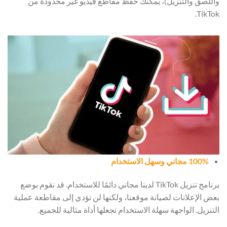
واللصق والتنزيل)، يمكنك حفظ مقاطع فيديو غير محدودة من
TikTok.
100% مجاني وسهل الاستخدام
برنامج تنزيل TikTok لدينا مجاني دائمًا للاستخدام. قد نقوم بوضع
بعض الإعلانات لصيانة موقعنا، ولكنها لن تؤدي إلى مقاطعة عملية
التنزيل. الواجهة سهلة الاستخدام تجعلها أداة مثالية للجميع.