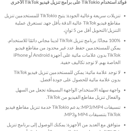
فوائد استخدام TikTokio على برامج تنزيل فيديو TikTok الأخرى
تنزيلات سريعة وعالية الجودة: يتيح TikTokio للمستخدمين تنزيل
مقاطع فيديو TikTok عالية الدقة بأقل جهد. تستغرق عملية
التنزيل/التحويل أقل من 5 ثوانٍ.
100% مجانًا: برنامج تنزيل TikTok لدينا مجاني دائمًا للاستخدام.
يمكن للمستخدمين حفظ عدد غير محدود من مقاطع فيديو
TikTok بدون علامات مائية على أجهزة Android أو iPhone
الخاصة بهم. لا توجد تكاليف خفية.
لا توجد علامة مائية: يمكن للمستخدمين تنزيل فيديو TikTok
بدون علامة مائية للحصول على جودة أفضل.
واجهة سهلة الاستخدام: الواجهة البسيطة تجعل من السهل
والفعال تنزيل مقاطع الفيديو من TikTok.
تنسيقات MP3/MP4: يدعم TikTokio خدمة تنزيل مقاطع فيديو
TikTok بتنسيقات MP4 وMP3.
متوافق مع العديد من الأجهزة: يمكنك الوصول إلى برنامج تنزيل