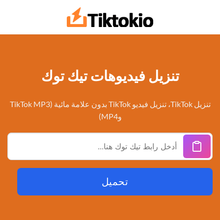
خطي
لمحتوى
تنزيل فيديوهات تيك توك
تنزيل TikTok، تنزيل فيديو TikTok بدون علامة مائية (TikTok MP3
وMP4)
تحميل