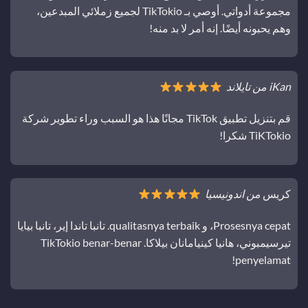
مجموعة أدواتي. أوصي بـ TikTokio لجميع زملائي المبدعين،
وهم يحبونه أيضًا. إنه أمر لا بد منه!
iKan من تايلاند
قم بتنزيل تطبيق TikTok مجانًا هذا هو السبب وراء تطوير شركة
TiKTokio شكرا!
كريس
من اندونيسيا
Prosesnya cepat، و qualitasnya terbaik. تانبا تاندا إير، تانبا بيايا
تيرسيمبوني، هانيا كينيامانان بيلاكا. TikTokio benar-benar
penyelamat!