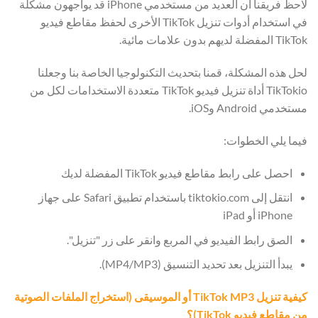
لاحظ فريقنا أن العديد من مستخدمي iPhone قد يواجهون مشكلة
في استخدام أدوات تنزيل TikTok الأخرى لحفظ مقاطع فيديو
TikTok المفضلة لديهم بدون علامات مائية.
لحل هذه المشكلة، قمنا بتحديث التكنولوجيا الخاصة بنا وجعلنا
TikTokio أداة تنزيل فيديو TikTok متعددة الاستخدامات لكل من
مستخدمي Android وiOS.
فيما يلي الخطوات:
احصل على رابط مقاطع فيديو TikTok المفضلة لديك
انتقل إلى tiktokio.com باستخدام تطبيق Safari على جهاز
iPhone أو iPad
الصق رابط الفيديو في المربع وانقر على زر "تنزيل".
يبدأ التنزيل بعد تحديد التنسيق (MP4/MP3).
كيفية تنزيل TikTok MP3 أو الموسيقى (استخراج الملفات الصوتية
من مقاطع فيديو TikTok)؟