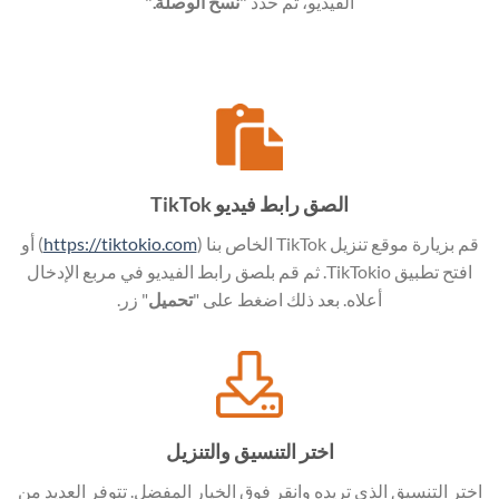
الفيديو، ثم حدد
"نسخ الوصلة."
الصق رابط فيديو TikTok
قم بزيارة موقع تنزيل TikTok الخاص بنا (
https://tiktokio.com
) أو
افتح تطبيق TikTokio. ثم قم بلصق رابط الفيديو في مربع الإدخال
أعلاه. بعد ذلك اضغط على "
تحميل
" زر.
اختر التنسيق والتنزيل
اختر التنسيق الذي تريده وانقر فوق الخيار المفضل. تتوفر العديد من