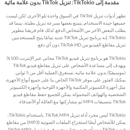
مقدمة إلى TikTokio: تنزيل TikTok بدون علامة مائية
تظهر أدوات تنزيل TikTok في السوق واحدة تلو الأخرى. لكن ليست
جميعها جيدة الاستخدام. يتمتع بعضها بسرعة تنزيل بطيئة، بينما قد
يطلب البعض الآخر من الأشخاص الدفع. لذلك قام فريقنا بتطوير
TikTokio. إنه برنامج تنزيل TiKTok جديد تمامًا يتيح للمستخدمين
تنزيل مقاطع الفيديو من TikTok HD دون أي دفع.
TikTokio هو برنامج تنزيل فيديو TikTok مجاني عبر الإنترنت 100%.
ويهدف إلى مساعدة الأشخاص على تنزيل مقاطع فيديو TikTok
(موسيقيًا) بدون علامة مائية. تستغرق العملية أقل من 5 ثواني.
يمكنك العثور على موفر TikTok الخاص بنا على جميع أنواع الأجهزة،
مثل أجهزة الكمبيوتر المكتبية والأجهزة اللوحية وأجهزة الكمبيوتر
الشخصية والهواتف المحمولة. يمكن للجميع حفظ مقاطع فيديو
TikTok بتنسيقات MP4 ثم مشاركتها مع العائلة أو الأصدقاء.
TikTokio ليس مجرد أداة تنزيل TikTok MP4. باستخدام TikTokio،
يمكن للأشخاص أيضًا استخراج الملفات الصوتية (MP3) من مقاطع
فيديو TikTok دون أي جهد. وهذا يمنحهم فرصة تنزيل TikTok MP3