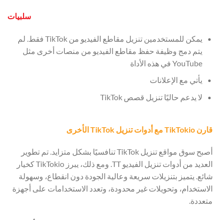
سلبيات
يمكن للمستخدمين تنزيل مقاطع الفيديو من TikTok فقط. لم
يتم دمج وظيفة حفظ مقاطع الفيديو من منصات أخرى مثل
YouTube في هذه الأداة
يأتي مع الإعلانات
لا يدعم حاليًا تنزيل قصص TikTok
قارن TikTokio مع أدوات تنزيل TikTok الأخرى
أصبح سوق مواقع تنزيل TikTok تنافسيًا بشكل متزايد. تم تطوير
العديد من أدوات تنزيل الفيديو TT. ومع ذلك، يبرز TikTokio كخيار
شائع. يتميز بتنزيلات سريعة وعالية الجودة دون انقطاع، وسهولة
الاستخدام، وتحويلات غير محدودة، وتعدد الاستخدامات على أجهزة
متعددة.