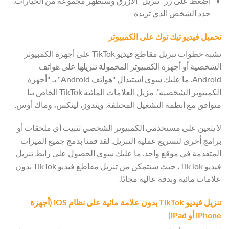
اضغط على زر "تنزيل" الأزرق وستظهر مجموعة من الخيارات.
حدد الشخص الذي تريده
تحميل فيديو تيك توك على الكمبيوتر
تشبه خطوات تنزيل مقاطع فيديو TikTok على أجهزة الكمبيوتر
الشخصية أو أجهزة الكمبيوتر المحمولة تنزيلها على هواتف
Android. ما عليك سوى استبدال "هواتف Android" بـ "أجهزة
الكمبيوتر الشخصية". مزيل العلامات المائية TikTok الخاص بنا
متوافق مع أنظمة التشغيل المختلفة. ويندوز، لينكس، وماك أوس.
لا يتعين على مستخدمي الكمبيوتر الشخصي تثبيت أي ملحقات أو
برامج أخرى لتسريع عملية التنزيل. لقد قمنا بدمج جميع الميزات
المتقدمة في موقع واحد. ما عليك سوى الحصول على رابط تنزيل
فيديو TikTok، حيث ستتمكن من تنزيل مقاطع فيديو TikTok بدون
علامات مائية وبدقة عالية مجانًا.
تنزيل فيديو TikTok بدون علامة مائية على نظام iOS (أجهزة
iPhone أو iPad)