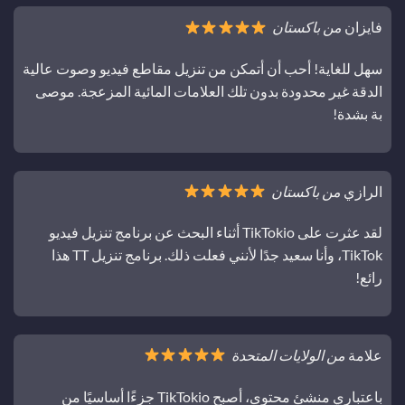
فايزان
من باكستان
سهل للغاية! أحب أن أتمكن من تنزيل مقاطع فيديو وصوت عالية
الدقة غير محدودة بدون تلك العلامات المائية المزعجة. موصى
بة بشدة!
الرازي
من باكستان
لقد عثرت على TikTokio أثناء البحث عن برنامج تنزيل فيديو
TikTok، وأنا سعيد جدًا لأنني فعلت ذلك. برنامج تنزيل TT هذا
رائع!
علامة
من الولايات المتحدة
باعتباري منشئ محتوى، أصبح TikTokio جزءًا أساسيًا من