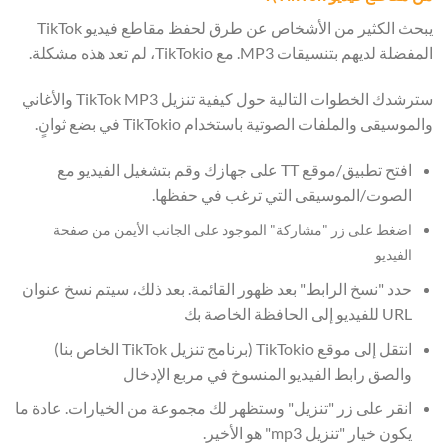
يبحث الكثير من الأشخاص عن طرق لحفظ مقاطع فيديو TikTok
المفضلة لديهم بتنسيقات MP3. مع TikTokio، لم تعد هذه مشكلة.
سترشدك الخطوات التالية حول كيفية تنزيل TikTok MP3 والأغاني
والموسيقى والملفات الصوتية باستخدام TikTokio في بضع ثوانٍ.
افتح تطبيق/موقع TT على جهازك وقم بتشغيل الفيديو مع
الصوت/الموسيقى التي ترغب في حفظها.
اضغط على زر "مشاركة" الموجود على الجانب الأيمن من صفحة
الفيديو
حدد "نسخ الرابط" بعد ظهور القائمة. بعد ذلك، سيتم نسخ عنوان
URL للفيديو إلى الحافظة الخاصة بك
انتقل إلى موقع TikTokio (برنامج تنزيل TikTok الخاص بنا)
والصق رابط الفيديو المنسوخ في مربع الإدخال
انقر على زر "تنزيل" وستظهر لك مجموعة من الخيارات. عادة ما
يكون خيار "تنزيل mp3" هو الأخير.