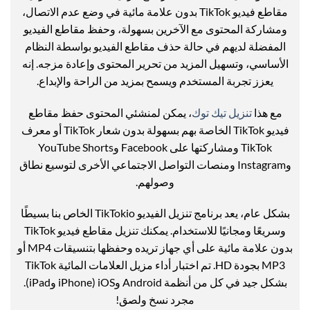
مقاطع فيديو TikTok بدون علامة مائية في وضع عدم الاتصال،
ومشاركة المحتوى مع الآخرين بسهولة، وحفظ مقاطع الفيديو
المفضلة لديهم في حالة حذف مقاطع الفيديو بواسطة النظام
الأساسي، وتسهيل المزيد من تحرير المحتوى وإعادة مزجه. إنه
يعزز تجربة المستخدم ويسمح بمزيد من الراحة والإبداع.
مع هذا
تنزيل تيك توك
، يمكن لمنشئي المحتوى حفظ مقاطع
فيديو TikTok الخاصة بهم بسهولة بدون شعار TikTok أو معرف
TikTok ومشاركتها على Facebook وYouTube Shorts
وInstagram ومنصات التواصل الاجتماعي الأخرى لتوسيع نطاق
وصولهم.
بشكل عام، يعد برنامج تنزيل الفيديو TikTokio الخاص بنا بسيطًا
وسريعًا ومجانيًا للاستخدام. يمكنك تنزيل مقاطع فيديو TikTok
بدون علامة مائية على أي جهاز تريده وحفظها بتنسيقات MP4 أو
MP3 بجودة HD. تم اختبار أداء مزيل العلامات المائية TikTok
بشكل جيد في كل من أنظمة Android وiOS (iPhone وiPad).
مجرد نسخ ولصق!