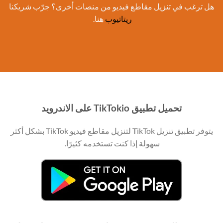
هل ترغب في تنزيل مقاطع فيديو من منصات أخرى؟ جرّب شريكنا
ريتاتيوب
هنا.
تحميل تطبيق TikTokio على الاندرويد
يتوفر تطبيق تنزيل TikTok لتنزيل مقاطع فيديو TikTok بشكل أكثر
سهولة إذا كنت تستخدمه كثيرًا.