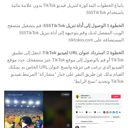
باتباع الخطوات المذكورة لتنزيل فيديو TikTok بدون علامة مائية
باستخدام SSSTikTok.
الخطوة 1 الوصول إلى أداة تنزيل SSSTikTok:
قم بتشغيل متصفح
الويب المفضل لديك وقم بتوجيهه إلى أداة تنزيل SSSTikTok
المستضافة على tiktokio.com.
الخطوة 2: استرداد عنوان URL لفيديو TikTok:
انتقل إلى تطبيق
TikTok أو قم بالوصول إلى موقع TikTok عبر متصفحك. حدد موقع
الفيديو الذي ترغب في تنزيله وانسخ عنوان URL الخاص به. يمكنك
القيام بذلك عن طريق النقر على خيار "مشاركة" المرتبط بفيديو
TikTok وتحديد "نسخ الرابط".