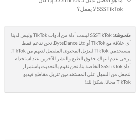
ما هو أفضل بديل لـ SSSTikTok إذا كان
SSSTikTok لا يعمل؟
ملحوظة:
SSSTikTok ليست أداة من أدوات TikTok وليس لدينا
أي علاقة مع TikTok أو ByteDance Ltd. نحن ندعم فقط
مستخدمي TikTok لتنزيل المحتوى المفضل لديهم من TikTok.
يرجى عدم انتهاك حقوق الطبع والنشر للآخرين عند استخدام
أداة SSSTikTok الخاصة بنا. نحن نقوم بالتحديث باستمرار
لنجعل من السهل على المستخدمين تنزيل مقاطع فيديو
TikTok مجانًا. شكرًا لك!