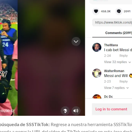
e búsqueda de SSSTikTok:
Regrese a nuestra herramienta SSSTikTok
ceda a pegar la URL del video de TikTok copiada en esta área desi