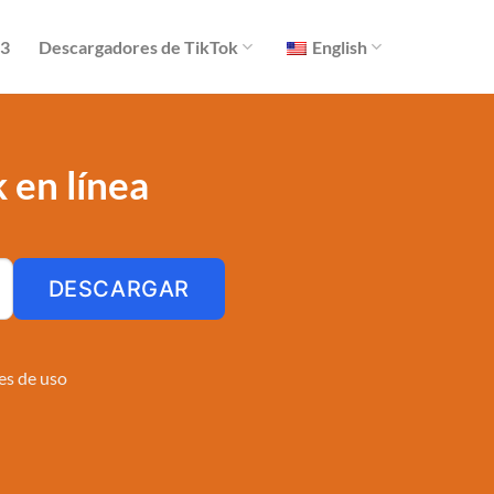
P3
Descargadores de TikTok
English
 en línea
DESCARGAR
es de uso