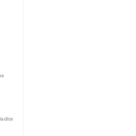
na
ía dice