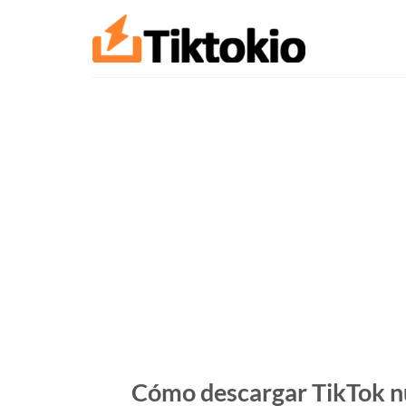
saltar
al
contenido
Cómo descargar TikTok nu