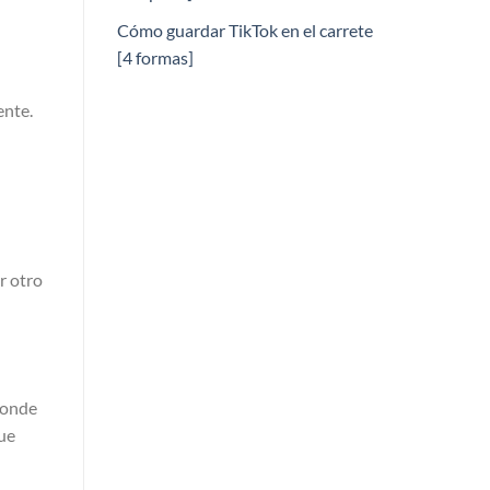
Cómo guardar TikTok en el carrete
[4 formas]
ente.
r otro
 donde
que