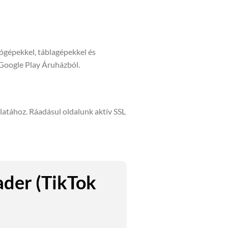
tógépekkel, táblagépekkel és
 Google Play Áruházból.
álatához. Ráadásul oldalunk aktív SSL
ader (TikTok