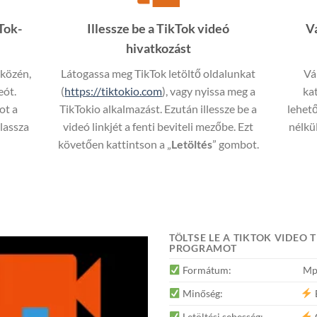
Tok-
Illessze be a TikTok videó
V
hivatkozást
zközén,
Látogassa meg TikTok letöltő oldalunkat
Vá
eót.
(
https://tiktokio.com
), vagy nyissa meg a
ka
ot a
TikTokio alkalmazást. Ezután illessze be a
lehető
álassza
videó linkjét a fenti beviteli mezőbe. Ezt
nélkül
követően kattintson a „
Letöltés
” gombot.
TÖLTSE LE A TIKTOK VIDEO
PROGRAMOT
Formátum:
Mp
Minőség:
E
Letöltési sebesség: