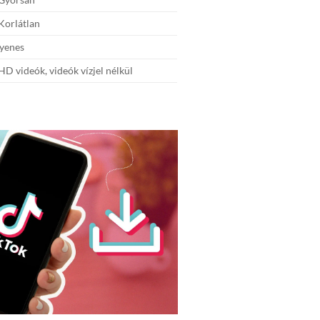
Korlátlan
yenes
D videók, videók vízjel nélkül