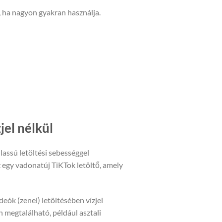
, ha nagyon gyakran használja.
jel nélkül
lassú letöltési sebességgel
z egy vadonatúj TiKTok letöltő, amely
eók (zenei) letöltésében vízjel
megtalálható, például asztali