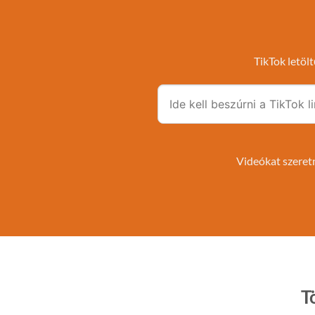
TikTok letölt
Videókat szeretn
T