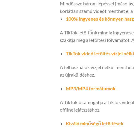
Mindössze három lépéssel (másolás, b
korlátlan számú videót menthet el a 
100% Ingyenes és könnyen hasz
A TikTok letöltőnk mindig ingyenes
szakítja meg a letöltési folyamatot. 
TikTok videó letöltés vízjel nélk
A felhasználók vízjel nélkül mentheti
az újraküldéshez.
MP3/MP4 formátumok
A TikTokio támogatja a TikTok videó
offline lejátszáshoz.
Kiváló minőségű letöltések