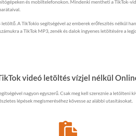
mítógépeken és mobiltelefonokon. Mindenki mentheti a TikTok-v
arátaival.
etöltő. A TikTokio segítségével az emberek erőfeszítés nélkül han
 számukra a TikTok MP3, zenék és dalok ingyenes letöltésére a leg
TikTok videó letöltés vízjel nélkül Onlin
egítségével nagyon egyszerű. Csak meg kell szereznie a letölteni kí
részletes lépések megismeréséhez kövesse az alábbi utasításokat.