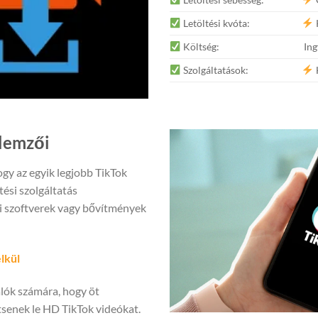
Letöltési kvóta:
Költség:
Ing
Szolgáltatások:
H
lemzői
hogy az egyik legjobb TikTok
tési szolgáltatás
i szoftverek vagy bővítmények
lkül
álók számára, hogy öt
tsenek le HD TikTok videókat.