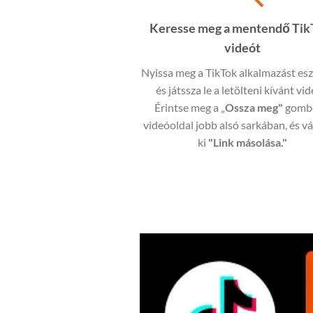
Keresse meg a mentendő Tik
videót
Nyissa meg a TikTok alkalmazást es
és játssza le a letölteni kívánt vid
Érintse meg a „
Ossza meg"
gomb
videóoldal jobb alsó sarkában, és v
ki
"Link másolása."