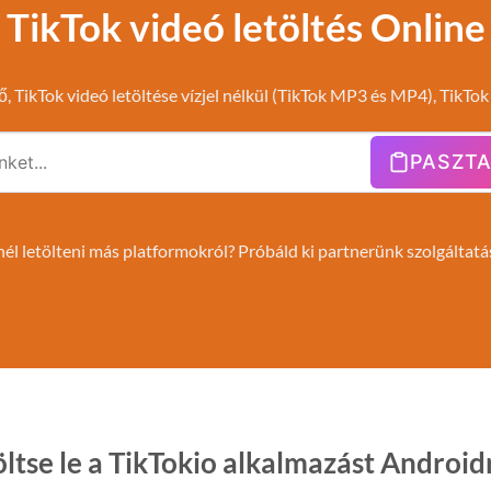
TikTok videó letöltés Online
ő, TikTok videó letöltése vízjel nélkül (TikTok MP3 és MP4), TikTok
PASZT
él letölteni más platformokról? Próbáld ki partnerünk szolgáltat
öltse le a TikTokio alkalmazást Android