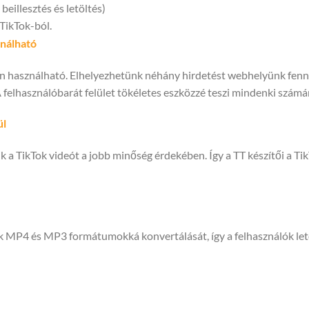
eillesztés és letöltés)
TikTok-ból.
nálható
en használható. Elhelyezhetünk néhány hirdetést webhelyünk fenn
A felhasználóbarát felület tökéletes eszközzé teszi mindenki számá
ül
k a TikTok videót a jobb minőség érdekében. Így a TT készítői a Tik
k MP4 és MP3 formátumokká konvertálását, így a felhasználók let