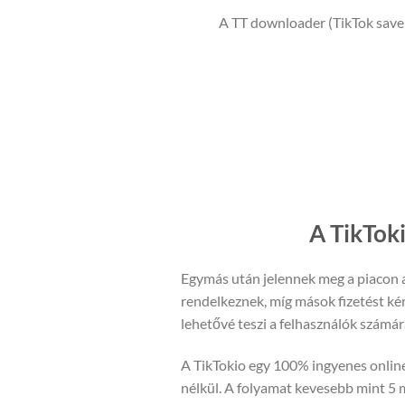
A TT downloader (TikTok saver
A TikToki
Egymás után jelennek meg a piacon a 
rendelkeznek, míg mások fizetést kér
lehetővé teszi a felhasználók számára
A TikTokio egy 100% ingyenes online 
nélkül. A folyamat kevesebb mint 5 