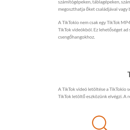
számítógépeken, táblagépeken, szá
megoszthatja őket családjával vagy b
A TikTokio nem csak egy TikTok MP4 l
TikTok videókból. Ez lehetőséget ad
csengőhangokhoz.
A TikTok videó letöltése a TikTokio s
TikTok letöltő eszközünk elvégzi. A 