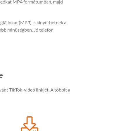
ideókat MP4 formátumban, majd
gfájlokat (MP3) is kinyerhetnek a
jobb minőségben. Jó telefon
e
vánt TikTok-videó linkjét. A többit a