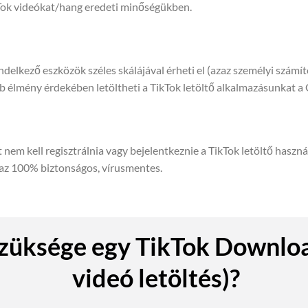
ikTok videókat/hang eredeti minőségükben.
delkező eszközök széles skálájával érheti el (azaz személyi számí
 élmény érdekében letöltheti a TikTok letöltő alkalmazásunkat a
 nem kell regisztrálnia vagy bejelentkeznie a TikTok letöltő haszn
t az 100% biztonságos, vírusmentes.
szüksége egy TikTok Downlo
videó letöltés)?