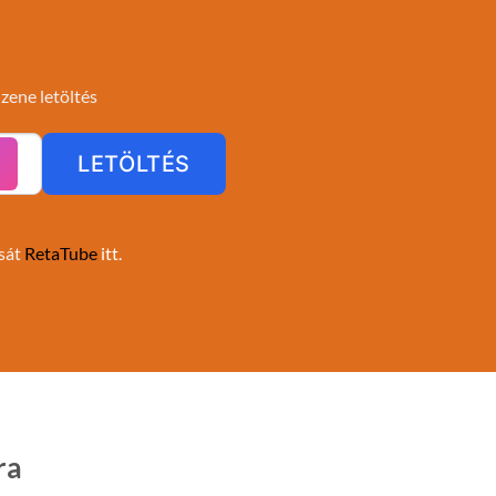
 zene letöltés
LETÖLTÉS
A
ását
RetaTube
itt.
ra