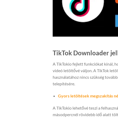
TikTok Downloader jel
A TikTokio fejlett funkciókat kínál, 
videó letöltővé váljon. A TikTok letöl
használatához nincs szükség tovább
telepítésére.
Gyors letöltések megszakítás né
A TikTokio lehetővé teszi a felhaszn
másodpercnél rövidebb idő alatt töl