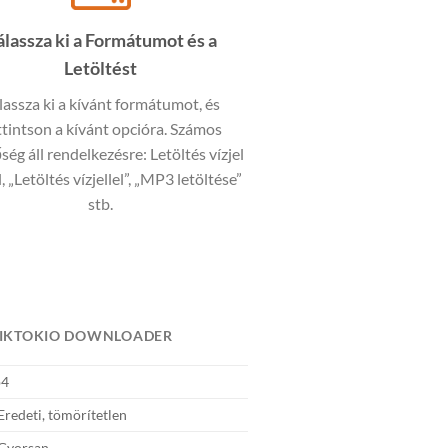
álassza ki a Formátumot és a
Letöltést
lassza ki a kívánt formátumot, és
ttintson a kívánt opcióra. Számos
ség áll rendelkezésre: Letöltés vízjel
, „Letöltés vízjellel”, „MP3 letöltése”
stb.
 TIKTOKIO DOWNLOADER
4
redeti, tömörítetlen
Gyorsan