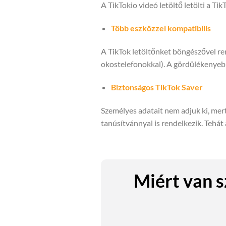
A TikTokio videó letöltő letölti a T
Több eszközzel kompatibilis
A TikTok letöltőnket böngészővel ren
okostelefonokkal). A gördülékenyebb
Biztonságos TikTok Saver
Személyes adatait nem adjuk ki, mert
tanúsítvánnyal is rendelkezik. Tehá
Miért van 