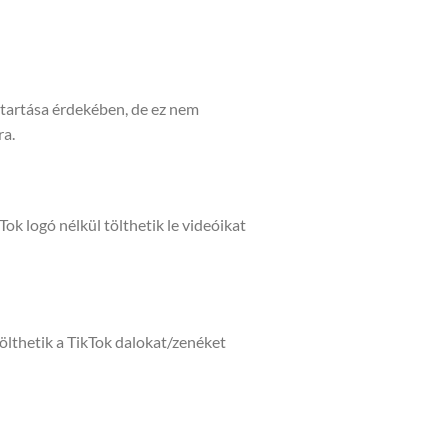
tartása érdekében, de ez nem
ra.
Tok logó nélkül tölthetik le videóikat
ölthetik a TikTok dalokat/zenéket