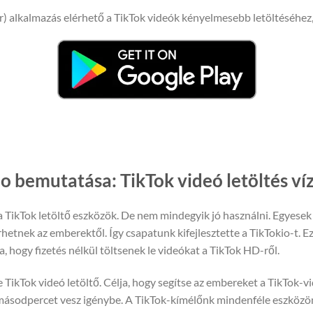
) alkalmazás elérhető a TikTok videók kényelmesebb letöltéséhez
o bemutatása: TikTok videó letöltés víz
TikTok letöltő eszközök. De nem mindegyik jó használni. Egyesek 
hetnek az emberektől. Így csapatunk kifejlesztette a TikTokio-t. E
, hogy fizetés nélkül töltsenek le videókat a TikTok HD-ről.
TikTok videó letöltő. Célja, hogy segítse az embereket a TikTok-vid
másodpercet vesz igénybe. A TikTok-kímélőnk mindenféle eszközön 