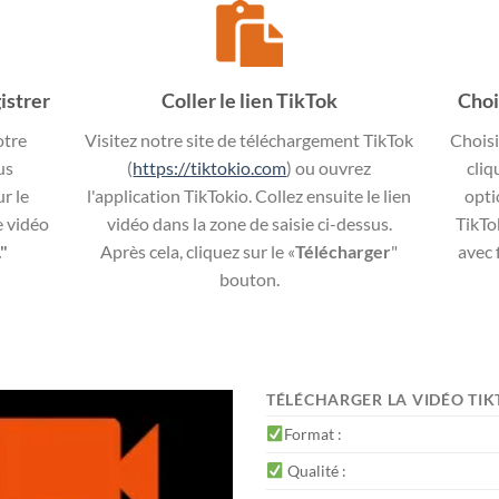
istrer
Coller le lien TikTok
Choi
otre
Visitez notre site de téléchargement TikTok
Choisi
us
(
https://tiktokio.com
) ou ouvrez
cliq
r le
l'application TikTokio. Collez ensuite le lien
opti
e vidéo
vidéo dans la zone de saisie ci-dessus.
TikTo
."
Après cela, cliquez sur le «
Télécharger
"
avec 
bouton.
TÉLÉCHARGER LA VIDÉO TI
Format :
Qualité :