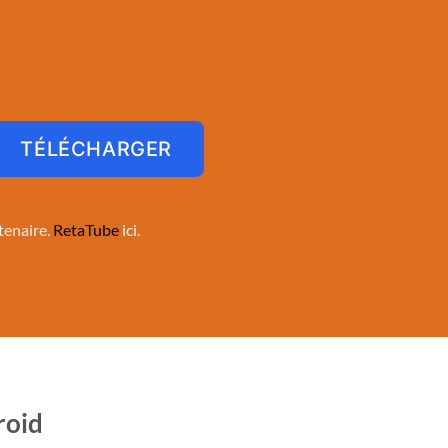
TÉLÉCHARGER
tenaire.
RetaTube
ici.
roid