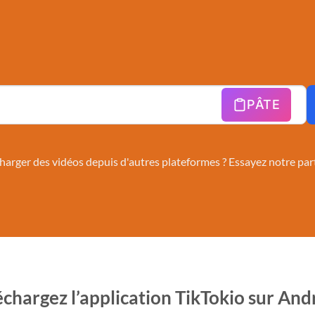
PÂTE
harger des vidéos depuis d'autres plateformes ? Essayez notre par
échargez l’application TikTokio sur And