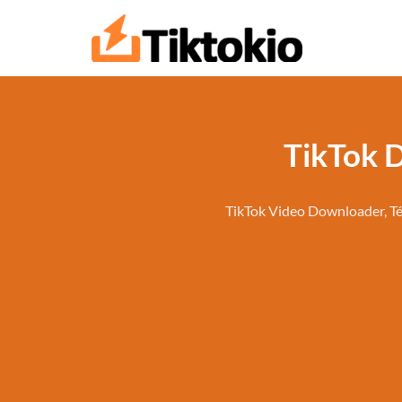
Passer
au
contenu
TikTok 
TikTok Video Downloader, Té