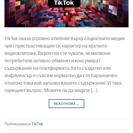
TikTok оказа огромно влияние върху социалните медии
чрез пристрастяващия си характер на кратките
видеоклипове. Вероятно сте чували, че милиони
потребители активно обменят и консумират
съдържание на платформата. Като създател или
инфлуенсър е съвсем нормално да сте параноичен
относно това кой запазва вашето съдържание. И така,
горещият въпрос: Можете ли да видите […]
READ MORE
→
Публикувано в
TikTok