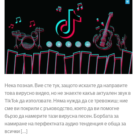
Нека позная. Вие сте тук, защото искахте да направите
това вирусно видео, но не знаехте какъв актуален звук в
TikTok да използвате. Няма нужда да се тревожиш; ние
сме ви покрили с ръководство, което да ви помогне
бързо да намерите тази вирусна песен. Борбата за
намиране на перфектната аудио тенденция е обща за
всички […]