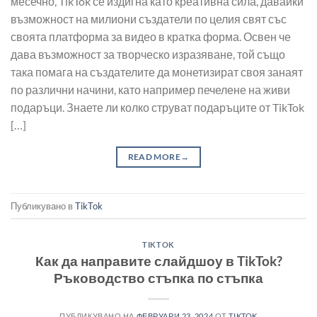
месечно, TikTok се издигна като креативна сила, давайки
възможност на милиони създатели по целия свят със
своята платформа за видео в кратка форма. Освен че
дава възможност за творческо изразяване, той също
така помага на създателите да монетизират своя занаят
по различни начини, като например печелене на живи
подаръци. Знаете ли колко струват подаръците от TikTok
[…]
READ MORE
→
Публикувано в
TikTok
TIKTOK
Как да направите слайдшоу в TikTok?
Ръководство стъпка по стъпка
ПУБЛИКУВАНО НА
ФЕВРУАРИ 23, 2024
ОТ
TIKTOK