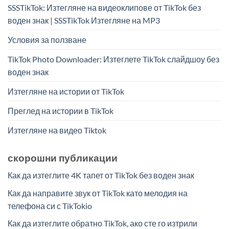
SSSTikTok: Изтегляне на видеоклипове от TikTok без
воден знак | SSSTikTok Изтегляне на MP3
Условия за ползване
TikTok Photo Downloader: Изтеглете TikTok слайдшоу без
воден знак
Изтегляне на истории от TikTok
Преглед на истории в TikTok
Изтегляне на видео Tiktok
скорошни публикации
Как да изтеглите 4K тапет от TikTok без воден знак
Как да направите звук от TikTok като мелодия на
телефона си с TikTokio
Как да изтеглите обратно TikTok, ако сте го изтрили