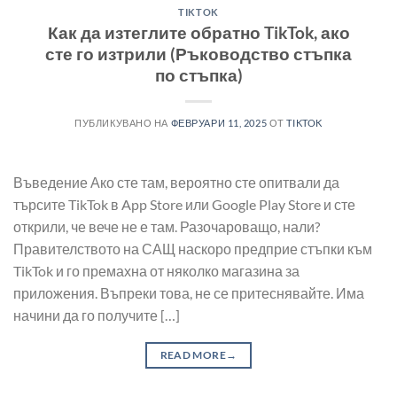
TIKTOK
Как да изтеглите обратно TikTok, ако
сте го изтрили (Ръководство стъпка
по стъпка)
ПУБЛИКУВАНО НА
ФЕВРУАРИ 11, 2025
ОТ
TIKTOK
Въведение Ако сте там, вероятно сте опитвали да
търсите TikTok в App Store или Google Play Store и сте
открили, че вече не е там. Разочароващо, нали?
Правителството на САЩ наскоро предприе стъпки към
TikTok и го премахна от няколко магазина за
приложения. Въпреки това, не се притеснявайте. Има
начини да го получите […]
READ MORE
→