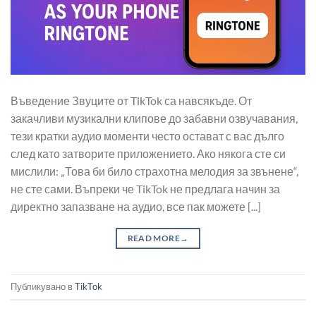
Въведение Звуците от TikTok са навсякъде. От
закачливи музикални клипове до забавни озвучавания,
тези кратки аудио моменти често остават с вас дълго
след като затворите приложението. Ако някога сте си
мислили: „Това би било страхотна мелодия за звънене“,
не сте сами. Въпреки че TikTok не предлага начин за
директно запазване на аудио, все пак можете [...]
READ MORE
→
Публикувано в
TikTok