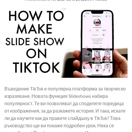
Въведение TikTok е популярна платформа за творческо
изразяване. Новата функция Slideshows набира
популярност. Те ви позволяват да споделяте поредица
от изображения, за да разкажете история. И така, искате
ли да научите как да правите слайдшоу в TikTok? Това
ръководство ще ви покаже подробен урок. Нека се