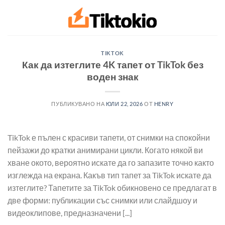
Преминете
към
съдържанието
TIKTOK
Как да изтеглите 4K тапет от TikTok без
воден знак
ПУБЛИКУВАНО НА
ЮЛИ 22, 2026
ОТ
HENRY
TikTok е пълен с красиви тапети, от снимки на спокойни
пейзажи до кратки анимирани цикли. Когато някой ви
хване окото, вероятно искате да го запазите точно както
изглежда на екрана. Какъв тип тапет за TikTok искате да
изтеглите? Тапетите за TikTok обикновено се предлагат в
две форми: публикации със снимки или слайдшоу и
видеоклипове, предназначени [...]