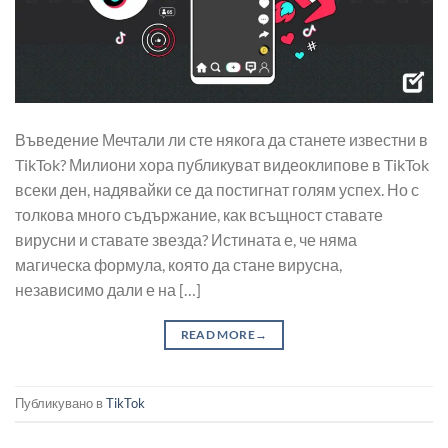
Въведение Мечтали ли сте някога да станете известни в
TikTok? Милиони хора публикуват видеоклипове в TikTok
всеки ден, надявайки се да постигнат голям успех. Но с
толкова много съдържание, как всъщност ставате
вирусни и ставате звезда? Истината е, че няма
магическа формула, която да стане вирусна,
независимо дали е на […]
READ MORE
→
Публикувано в
TikTok