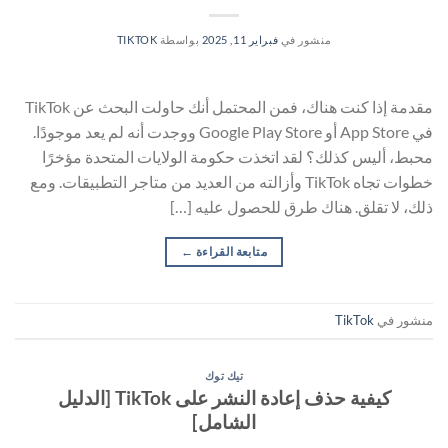
منشور في
فبراير 11, 2025
بواسطة
TIKTOK
مقدمة إذا كنت هناك، فمن المحتمل أنك حاولت البحث عن TikTok
في App Store أو Google Play Store ووجدت أنه لم يعد موجودًا.
محبط، أليس كذلك؟ لقد اتخذت حكومة الولايات المتحدة مؤخرًا
خطوات تجاه TikTok وأزالته من العديد من متاجر التطبيقات. ومع
ذلك، لا تقلق. هناك طرق للحصول عليه […]
متابعة القراءة
←
منشور في
TikTok
تيك توك
كيفية حذف إعادة النشر على TikTok [الدليل
الشامل]