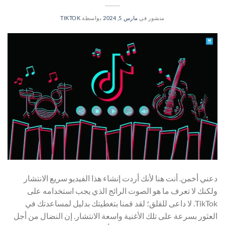
منشور في
مارس 5, 2024
بواسطة
TIKTOK
دعني أخمن. أنت هنا لأنك أردت إنشاء هذا الفيديو سريع الانتشار
ولكنك لا تعرف ما هو الصوت الرائج الذي يجب استخدامه على
TikTok. لا داعى للقلق؛ لقد قمنا بتغطيتك بدليل لمساعدتك في
العثور بسرعة على تلك الأغنية واسعة الانتشار. إن النضال من أجل